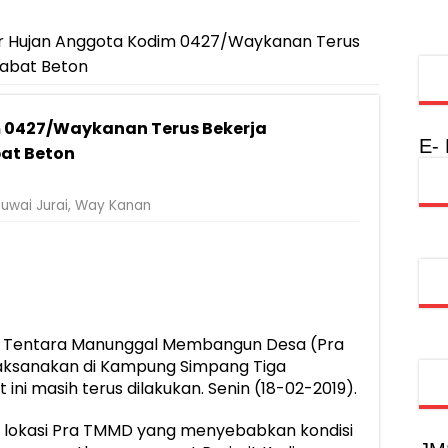
ekolah Lansia di Kampung Rukti Endah, Ketua TP PKK Lampung Do
si, Jadi Provinsi dengan Inflasi Terendah di Sumatera
r Hujan Anggota Kodim 0427/Waykanan Terus
Rabat Beton
Rumah Layak Huni untuk Dukung SDM Unggul dan Masyarakat Seha
injau Penanganan Korban KM Mutiara Sentosa II di RS PHC Surabay
 0427/Waykanan Terus Bekerja
a Raharja Tinjau Korban Kebakaran KM Mutiara Sentosa II
E-
at Beton
injau Penanganan Korban KM Mutiara Sentosa II di RS PHC Surabay
uwai Jurai
,
Way Kanan
aran KM Mutiara Sentosa II di Perairan Sumenep
tak SDM Adaptif Berlandaskan Nilai Agama
oadshow Lampung 2026, Dorong Kolaborasi Industri Kreatif dan Fas
a Tentara Manunggal Membangun Desa (Pra
laksanakan di Kampung Simpang Tiga
i masih terus dilakukan. Senin (18-02-2019).
 lokasi Pra TMMD yang menyebabkan kondisi