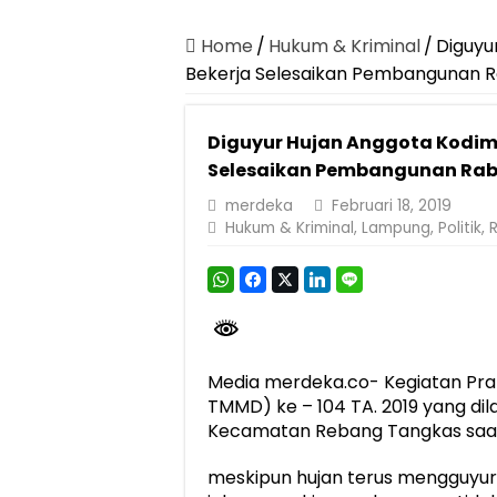
Canangkan Desa TAPIS dan Luncurkan S
Pemprov Lampung Berhasil Kendalikan Infla
Home
/
Hukum & Kriminal
/
Diguyu
Bekerja Selesaikan Pembangunan 
Pemprov Lampung Perkuat Pembangunan 
Dirut Jasa Raharja Dampingi Wamenhub T
Diguyur Hujan Anggota Kodim
Pastikan Pelayanan Maksimal, Direksi Jas
Selesaikan Pembangunan Rab
Dirut Jasa Raharja Dampingi Wamenhub T
merdeka
Februari 18, 2019
Hukum & Kriminal
,
Lampung
,
Politik
,
R
Jasa Raharja Jamin Seluruh Korban Kebak
Gubernur Mirza Ajak IAI Darul Fattah Ce
Purnama Wulan Sari Mirza Buka SiSeSa R
Media merdeka.co- Kegiatan Pr
TMMD) ke – 104 TA. 2019 yang di
Kecamatan Rebang Tangkas saat in
meskipun hujan terus mengguyur