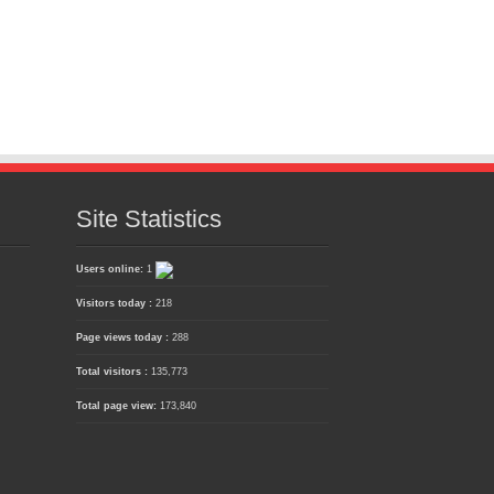
Site Statistics
Users online:
1
Visitors today :
218
Page views today :
288
Total visitors :
135,773
Total page view:
173,840