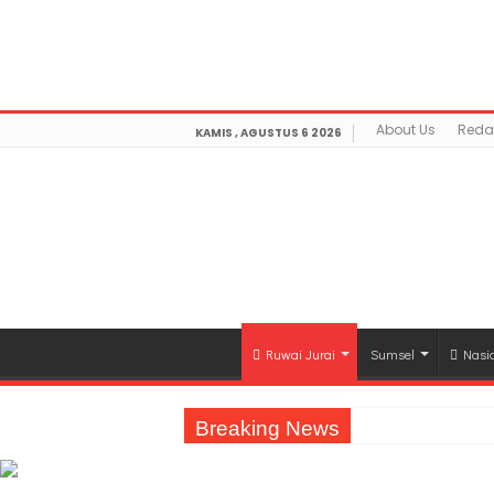
Warning
: getimagesize(https://mediamerdeka.co/wp-co
Not Found in
/home/u711060917/domains/mediamerdek
optimization/class-opengraph.php
on line
630
About Us
Reda
KAMIS , AGUSTUS 6 2026
Ruwai Jurai
Sumsel
Nasi
Breaking News
Jasa Raharja Serahkan Santunan kepada A