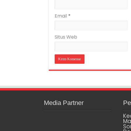
Email
*
Situs Web
Media Partner
Pe
Ke
Ma
So