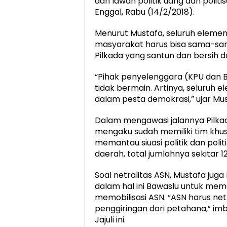
dan lawan politik uang dan politi
Enggal, Rabu (14/2/2018).
Menurut Mustafa, seluruh elemen
masyarakat harus bisa sama-s
Pilkada yang santun dan bersih dar
“Pihak penyelenggara (KPU dan Ba
tidak bermain. Artinya, seluruh
dalam pesta demokrasi,” ujar Mus
Dalam mengawasi jalannya Pilkada
mengaku sudah memiliki tim khus
memantau siuasi politik dan polit
daerah, total jumlahnya sekitar 1
Soal netralitas ASN, Mustafa ju
dalam hal ini Bawaslu untuk m
memobilisasi ASN. “ASN harus netr
penggiringan dari petahana,” 
Jajuli ini.