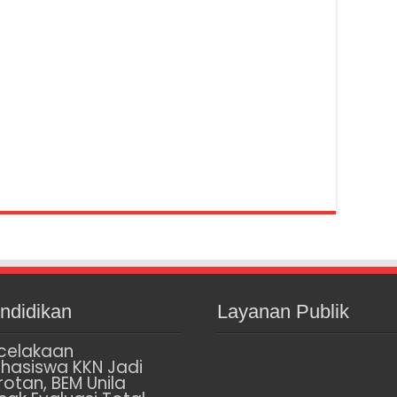
ndidikan
Layanan Publik
celakaan
hasiswa KKN Jadi
rotan, BEM Unila