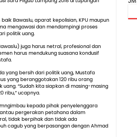
sasi Sara Pilgub Lampung 2018 di Lapangan
JM
 baik Bawaslu, aparat kepolisian, KPU maupun
ama mengawasi dan mendampingi proses
i politik uang.
waslu) juga harus netral, profesional dan
 elemen harus mendukung suasana kondusif
tafa.
 yang bersih dari politik uang, Mustafa
us yang beranggotakan 120 ribu orang
ik uang. “Sudah kita siapkan di masing-masing
20 ribu,” ucapnya.
ga mngimbau kepada pihak penyelenggara
emantau pergerakan petahana dalam
al, tidak berpihak dan tidak ada
imbuh cagub yang berpasangan dengan Ahmad