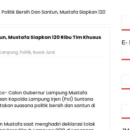
injau Penanganan Korban KM Mutiara Sentosa II di RS PHC Surabay
a Raharja Tinjau Korban Kebakaran KM Mutiara Sentosa II
Politik Bersih Dan Santun, Mustafa Siapkan 120
injau Penanganan Korban KM Mutiara Sentosa II di RS PHC Surabay
aran KM Mutiara Sentosa II di Perairan Sumenep
tun, Mustafa Siapkan 120 Ribu Tim Khusus
nterian PANRB Perkuat Koordinasi Tingkatkan Kepatuhan PKB dan 
E-
obilitas Masyarakat, Jasa Raharja Raih Penghargaan di Ajang Transpo
Lampung
,
Politik
,
Ruwai Jurai
inancial Festival, Perkuat Literasi Keuangan Generasi Muda
gkah Penguatan Akuntabilitas dan Pembangunan Lampung
urus PMI Lampung Selatan Masa Bakti 2026-2031, Tekankan Pengab
o- Calon Gubernur Lampung Mustafa
an Kapolda Lampung Irjen (Pol) Suntana
kan suasana politik bersih dan santun di
 Mustafa saat menghadiri deklarasi tolak