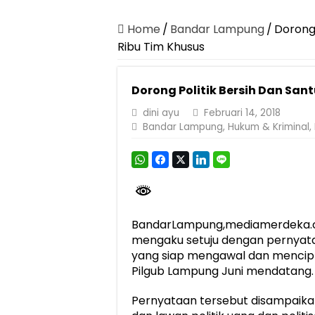
Dirut Jasa Raharja Dampingi Wamenhub T
Pastikan Pelayanan Maksimal, Direksi Jas
Home
/
Bandar Lampung
/
Dorong 
Ribu Tim Khusus
Dirut Jasa Raharja Dampingi Wamenhub T
Jasa Raharja Jamin Seluruh Korban Kebak
Dorong Politik Bersih Dan San
Gelar Audiensi, Jasa Raharja dan Keme
dini ayu
Februari 14, 2018
Berkontribusi terhadap Keselamatan dan M
Bandar Lampung
,
Hukum & Kriminal
,
Pemprov Lampung Dukung Penuh Lampung F
Pengesahan Raperda APBD 2025 Jadi Lan
Ketua PMI Provinsi Lampung Lantik Peng
BandarLampung,mediamerdeka.c
mengaku setuju dengan pernyata
yang siap mengawal dan mencipta
Pilgub Lampung Juni mendatang.
Pernyataan tersebut disampaikan