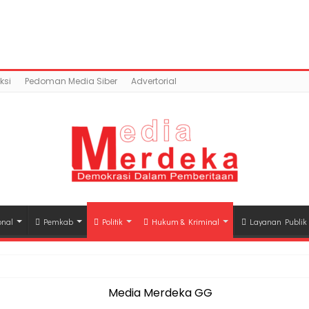
ntent/uploads/2018/02/IMG-20180214-WA0019-1.jpg): Fail
a.co/public_html/wp-content/plugins/easy-socia
ksi
Pedoman Media Siber
Advertorial
onal
Pemkab
Politik
Hukum & Kriminal
Layanan Publik
hli Waris Korban Kebakaran KM Mutiara Sentosa II