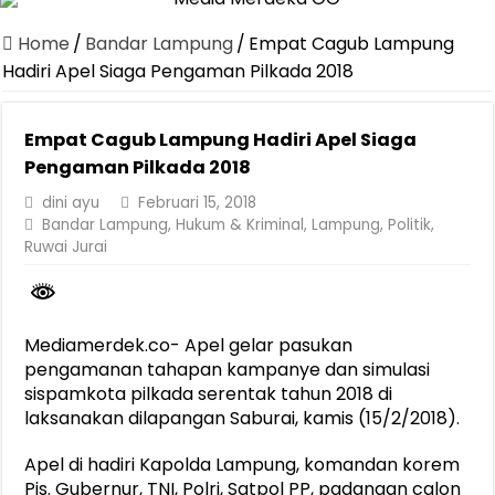
Canangkan Desa TAPIS dan Luncurkan Sekolah Lansia di Kampun
Home
/
Bandar Lampung
/
Empat Cagub Lampung
Pemprov Lampung Berhasil Kendalikan Inflasi, Jadi Provinsi dengan 
Hadiri Apel Siaga Pengaman Pilkada 2018
Pemprov Lampung Perkuat Pembangunan Rumah Layak Huni untuk
Empat Cagub Lampung Hadiri Apel Siaga
Dirut Jasa Raharja Dampingi Wamenhub Tinjau Penanganan Korban
Pengaman Pilkada 2018
Pastikan Pelayanan Maksimal, Direksi Jasa Raharja Tinjau Korban 
dini ayu
Februari 15, 2018
Dirut Jasa Raharja Dampingi Wamenhub Tinjau Penanganan Korban
Bandar Lampung
,
Hukum & Kriminal
,
Lampung
,
Politik
,
Ruwai Jurai
Jasa Raharja Jamin Seluruh Korban Kebakaran KM Mutiara Sentosa 
Gubernur Mirza Ajak IAI Darul Fattah Cetak SDM Adaptif Berland
Purnama Wulan Sari Mirza Buka SiSeSa Roadshow Lampung 2026, Do
Mediamerdek.co- Apel gelar pasukan
pengamanan tahapan kampanye dan simulasi
sispamkota pilkada serentak tahun 2018 di
laksanakan dilapangan Saburai, kamis (15/2/2018).
Apel di hadiri Kapolda Lampung, komandan korem
Pjs. Gubernur, TNI, Polri, Satpol PP, padangan calon