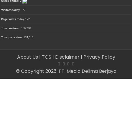
Users online:
2
Visitors today :
72
Page views today :
72
Total visitors :
136,288
Total page view:
174,516
About Us
| TOS
| Disclaimer
| Privacy Policy
© Copyright 2026, PT. Media Delima Berjaya