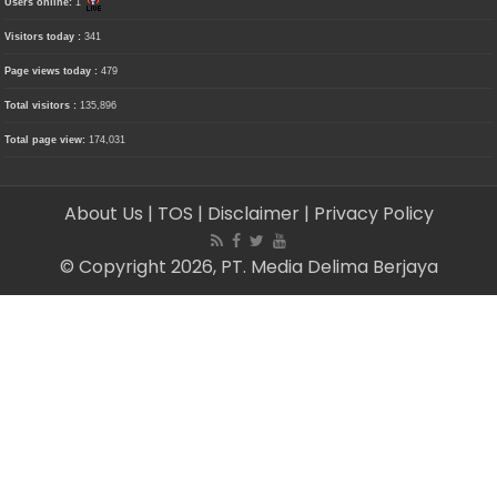
Users online:
1
Visitors today :
341
Page views today :
479
Total visitors :
135,896
Total page view:
174,031
About Us
| TOS
| Disclaimer
| Privacy Policy
© Copyright 2026, PT. Media Delima Berjaya