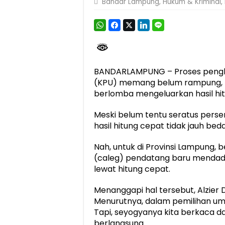
Bandar Lampung
,
Hukum & Kriminal
,
Berkontribusi terhadap Keselamatan dan M
Pemprov Lampung Dukung Penuh Lampung F
Pengesahan Raperda APBD 2025 Jadi Lan
Ketua PMI Provinsi Lampung Lantik Peng
BANDARLAMPUNG – Proses penghi
(KPU) memang belum rampung, n
berlomba mengeluarkan hasil hit
Meski belum tentu seratus persen
hasil hitung cepat tidak jauh bed
Nah, untuk di Provinsi Lampung, 
(caleg) pendatang baru mendadak
lewat hitung cepat.
Menanggapi hal tersebut, Alzier 
Menurutnya, dalam pemilihan um
Tapi, seyogyanya kita berkaca da
berlangsung.