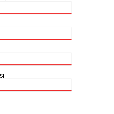
rtasi Indonesia Awards 2026
dian Kemanusiaan
SI