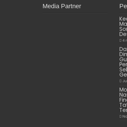
Media Partner
Pe
Ke
Ma
So
De
4 
Da
Di
Gu
Pe
Se
Ge
Ju
Mo
Na
Fin
Ta
Te
No