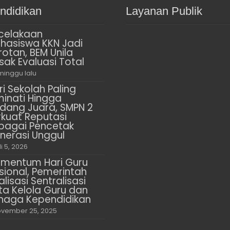
ndidikan
Layanan Publik
celakaan
hasiswa KKN Jadi
rotan, BEM Unila
sak Evaluasi Total
minggu lalu
ri Sekolah Paling
minati Hingga
dang Juara, SMPN 2
rkuat Reputasi
bagai Pencetak
nerasi Unggul
li 5, 2026
mentum Hari Guru
sional, Pemerintah
alisasi Sentralisasi
ta Kelola Guru dan
naga Kependidikan
vember 25, 2025