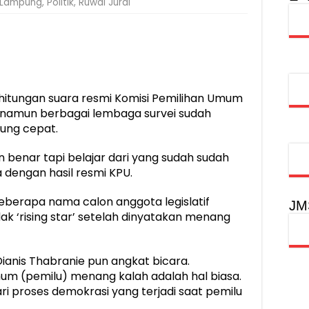
Lampung
,
Politik
,
Ruwai Jurai
obilitas Masyarakat, Jasa Raharja Raih Penghargaan di Ajang Transpo
inancial Festival, Perkuat Literasi Keuangan Generasi Muda
gkah Penguatan Akuntabilitas dan Pembangunan Lampung
urus PMI Lampung Selatan Masa Bakti 2026-2031, Tekankan Pengab
tungan suara resmi Komisi Pemilihan Umum
amun berbagai lembaga survei sudah
ung cepat.
 benar tapi belajar dari yang sudah sudah
a dengan hasil resmi KPU.
beberapa nama calon anggota legislatif
JM
 ‘rising star’ setelah dinyatakan menang
Dianis Thabranie pun angkat bicara.
um (pemilu) menang kalah adalah hal biasa.
ri proses demokrasi yang terjadi saat pemilu