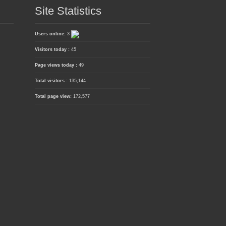
Site Statistics
Users online:
3
Visitors today :
45
Page views today :
49
Total visitors :
135,144
Total page view:
172,577