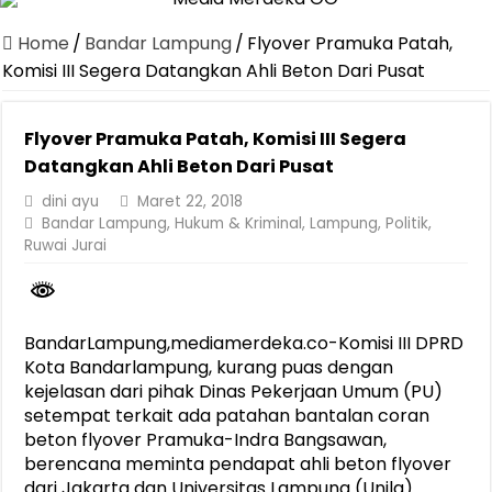
Canangkan Desa TAPIS dan Luncurkan Sekolah Lansia di Kampun
Home
/
Bandar Lampung
/
Flyover Pramuka Patah,
Pemprov Lampung Berhasil Kendalikan Inflasi, Jadi Provinsi dengan 
Komisi III Segera Datangkan Ahli Beton Dari Pusat
Pemprov Lampung Perkuat Pembangunan Rumah Layak Huni untuk
Flyover Pramuka Patah, Komisi III Segera
Dirut Jasa Raharja Dampingi Wamenhub Tinjau Penanganan Korban
Datangkan Ahli Beton Dari Pusat
Pastikan Pelayanan Maksimal, Direksi Jasa Raharja Tinjau Korban 
dini ayu
Maret 22, 2018
Dirut Jasa Raharja Dampingi Wamenhub Tinjau Penanganan Korban
Bandar Lampung
,
Hukum & Kriminal
,
Lampung
,
Politik
,
Ruwai Jurai
Jasa Raharja Jamin Seluruh Korban Kebakaran KM Mutiara Sentosa 
Gubernur Mirza Ajak IAI Darul Fattah Cetak SDM Adaptif Berland
Purnama Wulan Sari Mirza Buka SiSeSa Roadshow Lampung 2026, Do
BandarLampung,mediamerdeka.co-Komisi III DPRD
Kota Bandarlampung, kurang puas dengan
kejelasan dari pihak Dinas Pekerjaan Umum (PU)
setempat terkait ada patahan bantalan coran
beton flyover Pramuka-Indra Bangsawan,
berencana meminta pendapat ahli beton flyover
dari Jakarta dan Universitas Lampung (Unila).