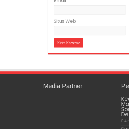
Email
*
Situs Web
Media Partner
Pe
Ke
Ma
So
De
4 