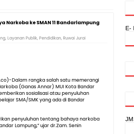
injau Penanganan Korban KM Mutiara Sentosa II di RS PHC Surabay
aran KM Mutiara Sentosa II di Perairan Sumenep
aya Narkoba ke SMAN 11 Bandarlampung
nterian PANRB Perkuat Koordinasi Tingkatkan Kepatuhan PKB dan 
E-
obilitas Masyarakat, Jasa Raharja Raih Penghargaan di Ajang Transpo
ung
,
Layanan Publik
,
Pendidikan
,
Ruwai Jurai
inancial Festival, Perkuat Literasi Keuangan Generasi Muda
gkah Penguatan Akuntabilitas dan Pembangunan Lampung
urus PMI Lampung Selatan Masa Bakti 2026-2031, Tekankan Pengab
co)-Dalam rangka salah satu memerangi
 Narkoba (Ganas Annar) MUI Kota Bandar
mberikan sosialisasi atau penyuluhan
elajar SMA/SMK yang ada di Bandar
erikan penyuluhan tentang bahaya narkoba
JM
Bandar Lampung,” ujar dr.Zam. Senin