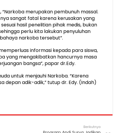
an, “Narkoba merupakan pembunuh massal.
ya sangat fatal karena kerusakan yang
sesuai hasil penelitian pihak medis, bukan
sehingga perlu kita lakukan penyuluhan
bahaya narkoba tersebut”.
memperluas informasi kepada para siswa,
koba yang mengakibatkan hancurnya masa
rjuangan bangsa”, papar dr.Edy.
uda untuk menjauhi Narkoba. “Karena
depan adik-adik,” tutup dr. Edy. (Indah)
Berikutnya
Program Andi Surya Jadikan