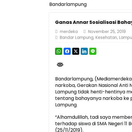
Bandarlampung
Dirut Jasa Raharja Dampingi Wamenhub T
Jasa Raharja Jamin Seluruh Korban Kebak
Ganas Annar Sosialisasi Bah
Gelar Audiensi, Jasa Raharja dan Keme
merdeka
November 25, 2019
Berkontribusi terhadap Keselamatan dan M
Bandar Lampung
,
Kesehatan
,
Lamp
Pemprov Lampung Dukung Penuh Lampung F
Pengesahan Raperda APBD 2025 Jadi Lan
Ketua PMI Provinsi Lampung Lantik Peng
Bandarlampung, (Mediamerdeka.
narkoba, Gerakan Nasional Anti
Lampung tidak henti-hentinya me
tentang bahayanya narkoba ke p
Lampung.
“Alhamdulillah, tadi saya memb
terhadap siswa di SMA Negeri 11 
(25/11/2019).