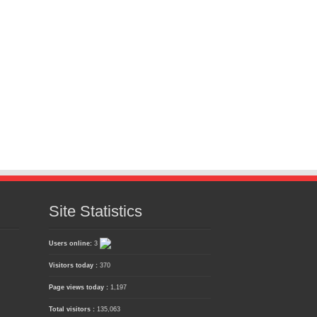
Site Statistics
Users online:
3
Visitors today :
370
Page views today :
1,197
Total visitors :
135,063