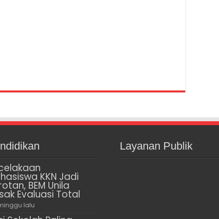
ndidikan
Layanan Publik
celakaan
hasiswa KKN Jadi
rotan, BEM Unila
sak Evaluasi Total
minggu lalu