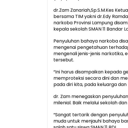
dr.Zam Zanariah,Sp.S.M.Kes Ket
bersama TIM yakni dr.Edy Ramdan
narkoba Provinsi Lampung disamb
kepala sekolah SMAN 11 Bandar 
Penyuluhan bahaya narkoba disam
mengenai pengetahuan terhadap
mengenali jenis-jenis narkotika
tersebut.
“Ini harus disampaikan kepada g
memproteksi secara dini dan m
pada diri kita, pada keluarga da
dr. Zam menegaskan penyuluhan i
milenial. Baik melalui sekolah da
“Sangat tertarik dengan penyuluh
muda untuk menjauhi bahaya bara
salah satu siswa SMAN 11 BDL.