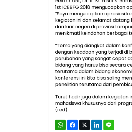
Rektor UBL, Dr. Ir. M. Yusuf S.
1st ICEBFG 2018 mengucapkan apr
“Saya mengucapkan apresiasi ke
kegiatan ini dan selamat datang
dari luar negeri di provinsi Lamp
menikmati keindahan berbagai te
“Tema yang diangkat dalam konfer
dengan keadaan yang terjadi di be
perubahan yang sangat cepat da
bidang yang harus bisa secara cep
terutama dalam bidang ekonomi, 
konferensi ini kita bisa saling 
penelitian terutama dari pembi
Turut hadir juga dalam kegiatan i
mahasiswa khususnya dari progr
(red)