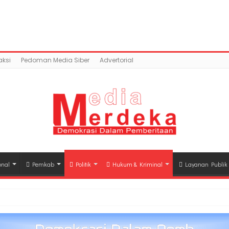
content/uploads/2018/09/9E70CB77-972D-403F-9504-17C
917/domains/mediamerdeka.co/public_html/wp-con
class-opengraph.php
on line
630
ksi
Pedoman Media Siber
Advertorial
onal
Pemkab
Politik
Hukum & Kriminal
Layanan Publik
hli Waris Korban Kebakaran KM Mutiara Sentosa II