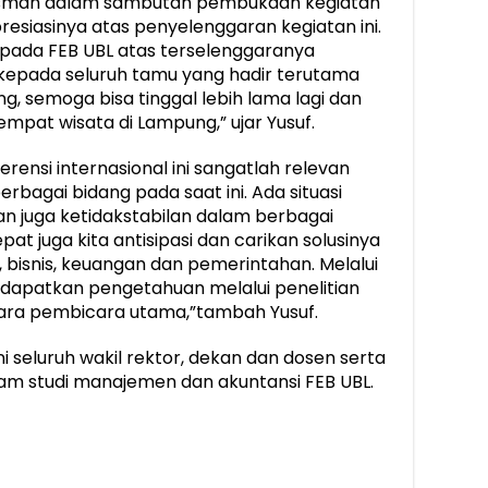
 Barusman dalam sambutan pembukaan kegiatan
esiasinya atas penyelenggaran kegiatan ini.
pada FEB UBL atas terselenggaranya
 kepada seluruh tamu yang hadir terutama
ung, semoga bisa tinggal lebih lama lagi dan
mpat wisata di Lampung,” ujar Yusuf.
ensi internasional ini sangatlah relevan
rbagai bidang pada saat ini. Ada situasi
n juga ketidakstabilan dalam berbagai
at juga kita antisipasi dan carikan solusinya
bisnis, keuangan dan pemerintahan. Melalui
mendapatkan pengetahuan melalui penelitian
cara pembicara utama,”tambah Yusuf.
ni seluruh wakil rektor, dekan dan dosen serta
am studi manajemen dan akuntansi FEB UBL.