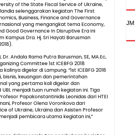
rsity of the State Fiscal Service of Ukraine,
olandia selenggarakan kegiatan The First
nomics, Business, Finance and Governance
JM
nternasional yang mengangkat tema Economy,
and Good Governance In Disruptive Era ini
m Kampus Dra. Hj. Sri Hayati Barusman
2018).
Dr. Andala Rama Putra Barusman, SE, MA.Ec,
ganizing Committee 1st ICEBFG 2018
kalinya digelar di Lampung. “1st ICEBFG 2018
 bisnis, keuangan dan pemerintahan
nal yang pertama kali digelar dan
BL menjadi tuan rumah kegiatan ini. Tiga
Profesor Papakonstantinidis Leonidas dari HTEI
unani, Profesor Olena Voronkova dari
vice of Ukraine, Ukraina dan Asisten Profesor
 menjadi pembicara utama kegiatan ini,”