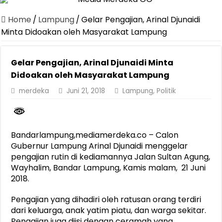
Canangkan Desa TAPIS dan Luncurkan Sekolah Lansia di Kampun
Home
/
Lampung
/
Gelar Pengajian, Arinal Djunaidi
Pemprov Lampung Berhasil Kendalikan Inflasi, Jadi Provinsi dengan 
Minta Didoakan oleh Masyarakat Lampung
Pemprov Lampung Perkuat Pembangunan Rumah Layak Huni untuk
Gelar Pengajian, Arinal Djunaidi Minta
Dirut Jasa Raharja Dampingi Wamenhub Tinjau Penanganan Korban
Didoakan oleh Masyarakat Lampung
Pastikan Pelayanan Maksimal, Direksi Jasa Raharja Tinjau Korban 
merdeka
Juni 21, 2018
Lampung
,
Politik
Dirut Jasa Raharja Dampingi Wamenhub Tinjau Penanganan Korban
Jasa Raharja Jamin Seluruh Korban Kebakaran KM Mutiara Sentosa 
Gubernur Mirza Ajak IAI Darul Fattah Cetak SDM Adaptif Berland
Bandarlampung,mediamerdeka.co – Calon
Gubernur Lampung Arinal Djunaidi menggelar
Purnama Wulan Sari Mirza Buka SiSeSa Roadshow Lampung 2026, Do
pengajian rutin di kediamannya Jalan Sultan Agung,
Wayhalim, Bandar Lampung, Kamis malam, 21 Juni
2018.
Pengajian yang dihadiri oleh ratusan orang terdiri
dari keluarga, anak yatim piatu, dan warga sekitar.
Pengajian juga diisi dengan ceramah yang