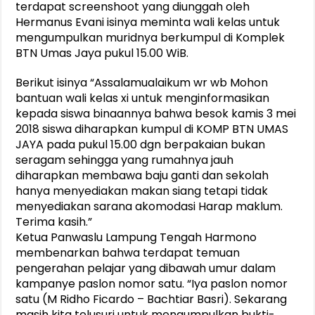
terdapat screenshoot yang diunggah oleh
Hermanus Evani isinya meminta wali kelas untuk
mengumpulkan muridnya berkumpul di Komplek
BTN Umas Jaya pukul 15.00 WiB.
Berikut isinya “Assalamualaikum wr wb Mohon
bantuan wali kelas xi untuk menginformasikan
kepada siswa binaannya bahwa besok kamis 3 mei
2018 siswa diharapkan kumpul di KOMP BTN UMAS
JAYA pada pukul 15.00 dgn berpakaian bukan
seragam sehingga yang rumahnya jauh
diharapkan membawa baju ganti dan sekolah
hanya menyediakan makan siang tetapi tidak
menyediakan sarana akomodasi Harap maklum.
Terima kasih.”
Ketua Panwaslu Lampung Tengah Harmono
membenarkan bahwa terdapat temuan
pengerahan pelajar yang dibawah umur dalam
kampanye paslon nomor satu. “Iya paslon nomor
satu (M Ridho Ficardo – Bachtiar Basri). Sekarang
masih kita telusuri untuk mengumpulkan bukti-