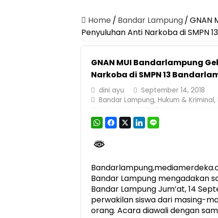
Canangkan Desa TAPIS dan Luncurkan S
Pemprov Lampung Berhasil Kendalikan Infla
Home
/
Bandar Lampung
/
GNAN M
Penyuluhan Anti Narkoba di SMPN 
Pemprov Lampung Perkuat Pembangunan 
Dirut Jasa Raharja Dampingi Wamenhub T
GNAN MUI Bandarlampung Gelar
Pastikan Pelayanan Maksimal, Direksi Jas
Narkoba di SMPN 13 Bandarl
Dirut Jasa Raharja Dampingi Wamenhub T
dini ayu
September 14, 2018
Bandar Lampung
,
Hukum & Kriminal
,
Jasa Raharja Jamin Seluruh Korban Kebak
Gubernur Mirza Ajak IAI Darul Fattah Ce
Purnama Wulan Sari Mirza Buka SiSeSa R
Bandarlampung,mediamerdeka.co
Bandar Lampung mengadakan sosi
Bandar Lampung Jum’at, 14 Septe
perwakilan siswa dari masing-mas
orang. Acara diawali dengan sa