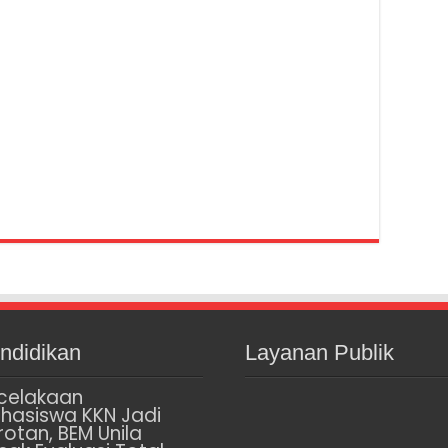
ndidikan
Layanan Publik
celakaan
hasiswa KKN Jadi
rotan, BEM Unila