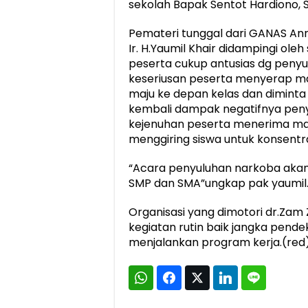
sekolah Bapak Sentot Hardiono, S
Pemateri tunggal dari GANAS Ann
Ir. H.Yaumil Khair didampingi ole
peserta cukup antusias dg penyu
keseriusan peserta menyerap mat
maju ke depan kelas dan dimint
kembali dampak negatifnya pen
kejenuhan peserta menerima mat
menggiring siswa untuk konsentra
“Acara penyuluhan narkoba akan 
SMP dan SMA”ungkap pak yaumil
Organisasi yang dimotori dr.Zam 
kegiatan rutin baik jangka pend
menjalankan program kerja.(red