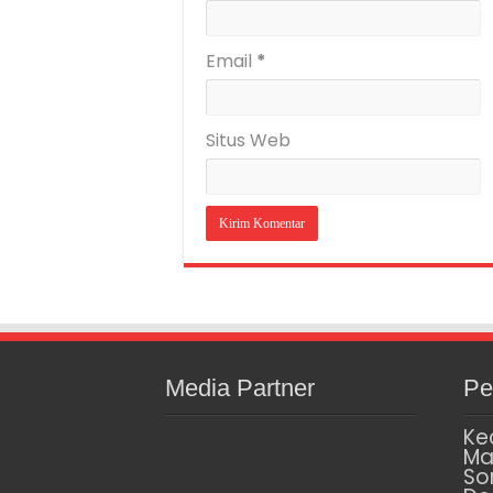
Email
*
Situs Web
Media Partner
Pe
Ke
Ma
So