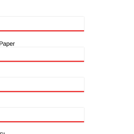
rong Pembangunan SDM Dimulai dari Desa
t
a
 Paper
a
hion Muslim