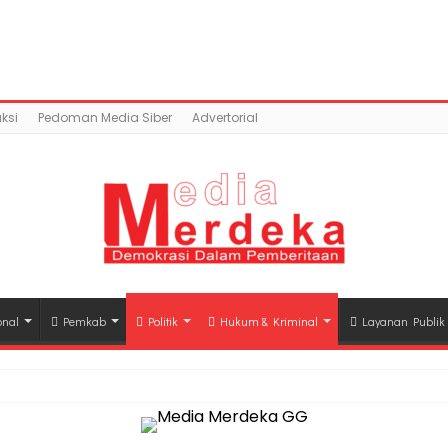
content/uploads/2018/09/F96F12BC-EB28-4F1C-B784-A545
mains/mediamerdeka.co/public_html/wp-content/p
class-opengraph.php
on line
630
ksi
Pedoman Media Siber
Advertorial
onal
Pemkab
Politik
Hukum & Kriminal
Layanan Publik
hli Waris Korban Kebakaran KM Mutiara Sentosa II