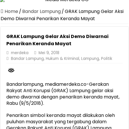
Canangkan Desa TAPIS dan Luncurkan Sekolah Lansia di Kampun
Home
/
Bandar Lampung
/
GRAK Lampung Gelar Aksi
Pemprov Lampung Berhasil Kendalikan Inflasi, Jadi Provinsi dengan 
Demo Diwarnai Penarikan Keranda Mayat
Pemprov Lampung Perkuat Pembangunan Rumah Layak Huni untuk
GRAK Lampung Gelar Aksi Demo Diwarnai
Dirut Jasa Raharja Dampingi Wamenhub Tinjau Penanganan Korban
Penarikan Keranda Mayat
Pastikan Pelayanan Maksimal, Direksi Jasa Raharja Tinjau Korban 
merdeka
Mei 9, 2018
Dirut Jasa Raharja Dampingi Wamenhub Tinjau Penanganan Korban
Bandar Lampung
,
Hukum & Kriminal
,
Lampung
,
Politik
Jasa Raharja Jamin Seluruh Korban Kebakaran KM Mutiara Sentosa 
Gubernur Mirza Ajak IAI Darul Fattah Cetak SDM Adaptif Berland
Bandarlampung, mediamerdeka.co-Gerakan
Purnama Wulan Sari Mirza Buka SiSeSa Roadshow Lampung 2026, Do
Rakyat Anti Korupsi (GRAK) Lampung gelar aksi
demo diwarnai dengan penarikan keranda mayat,
Rabu (9/5/2018).
Penarikan simbol keranda mayat dilakukan oleh
puluhan masyarakat yang tergabung dalam
Gerakan Rakyat Anti Korupsi (GRAK) Lampung,