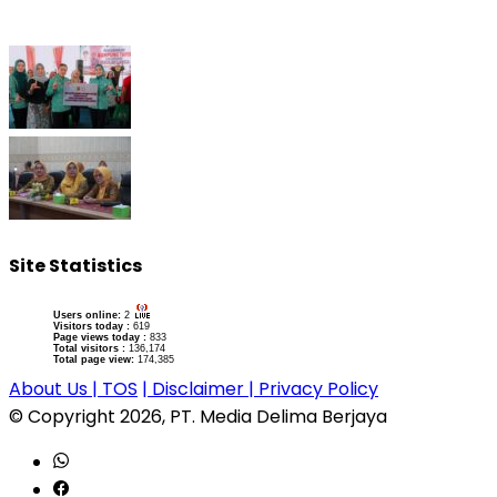
Site Statistics
Users online:
2
Visitors today :
619
Page views today :
833
Total visitors :
136,174
Total page view:
174,385
About Us
| TOS
| Disclaimer
| Privacy Policy
© Copyright 2026, PT. Media Delima Berjaya