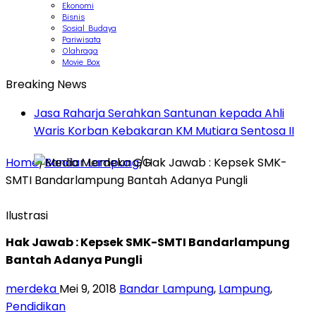
Ekonomi
Bisnis
Sosial Budaya
Pariwisata
Olahraga
Movie Box
Breaking News
Canangkan Desa TAPIS dan Luncurkan Sekolah
Lansia di Kampung Rukti Endah, Ketua TP PKK
Lampung Dorong Pembangunan SDM Dimulai dari
Home
/
Bandar Lampung
/
Hak Jawab : Kepsek SMK-
Desa
SMTI Bandarlampung Bantah Adanya Pungli
Ilustrasi
Hak Jawab : Kepsek SMK-SMTI Bandarlampung
Bantah Adanya Pungli
merdeka
Mei 9, 2018
Bandar Lampung
,
Lampung
,
Pendidikan