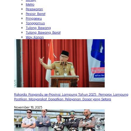
Metro
Pesawaran
Pesisir Barat
Pringsewu
Tanggamus
Tulang Bawang
Tulang Bawang Barat
Way Kanan
Rakorda Posyandu se-Provinsi Lampung Tahun 2025: Pemprov Lampung
Pastikan Masyarakat Dapatkan Pelayanan Dasar yang Setara
November 18, 2025