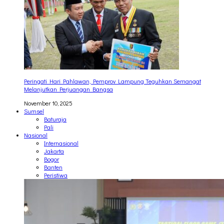
Peringati Hari Pahlawan, Pemprov Lampung Teguhkan Semangat
Melanjutkan Perjuangan Bangsa
November 10, 2025
Sumsel
Baturaja
Pali
Nasional
Internasional
Jakarta
Bogor
Banten
Peristiwa