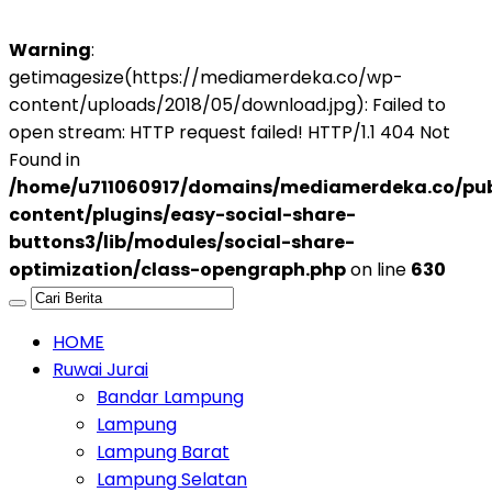
Warning
:
getimagesize(https://mediamerdeka.co/wp-
content/uploads/2018/05/download.jpg): Failed to
open stream: HTTP request failed! HTTP/1.1 404 Not
Found in
/home/u711060917/domains/mediamerdeka.co/pub
content/plugins/easy-social-share-
buttons3/lib/modules/social-share-
optimization/class-opengraph.php
on line
630
HOME
Ruwai Jurai
Bandar Lampung
Lampung
Lampung Barat
Lampung Selatan