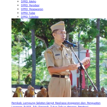
DPRD Metro
DPRD Persibar
DPRD Pesawaran
DPRD Tuba
DPRD Tubaba
Pemkab Lampung Selatan Genjot Realisasi Anggaran dan Penguatan
Layanan Publik, Edy Firnandi: Tutup Tahun dengan Prestasi!