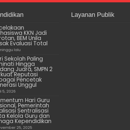
ndidikan
Layanan Publik
celakaan
hasiswa KKN Jadi
rotan, BEM Unila
sak Evaluasi Total
minggu lalu
ri Sekolah Paling
minati Hingga
dang Juara, SMPN 2
rkuat Reputasi
bagai Pencetak
nerasi Unggul
li 5, 2026
mentum Hari Guru
sional, Pemerintah
alisasi Sentralisasi
ta Kelola Guru dan
naga Kependidikan
vember 25, 2025