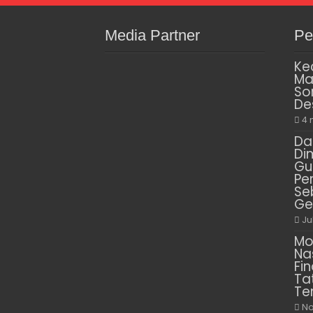
Media Partner
Pe
Ke
Ma
So
De
4 
Da
Di
Gu
Pe
Se
Ge
Ju
Mo
Na
Fin
Ta
Te
No