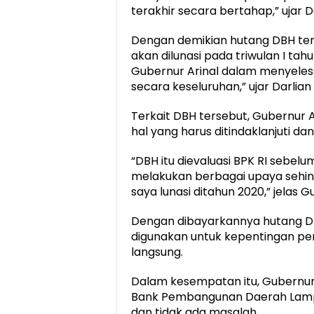
terakhir secara bertahap,” ujar Da
Dengan demikian hutang DBH tersi
akan dilunasi pada triwulan I tah
Gubernur Arinal dalam menyele
secara keseluruhan,” ujar Darlian
Terkait DBH tersebut, Gubernur
hal yang harus ditindaklanjuti dan
“DBH itu dievaluasi BPK RI sebelu
melakukan berbagai upaya sehingg
saya lunasi ditahun 2020,” jelas G
Dengan dibayarkannya hutang DB
digunakan untuk kepentingan p
langsung.
Dalam kesempatan itu, Gubernur 
Bank Pembangunan Daerah Lamp
dan tidak ada masalah.