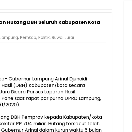
Rumah Layak Huni untuk Dukung SDM Unggul dan Masyarakat Seha
injau Penanganan Korban KM Mutiara Sentosa II di RS PHC Surabay
kan Hutang DBH Seluruh Kabupaten Kota
a Raharja Tinjau Korban Kebakaran KM Mutiara Sentosa II
injau Penanganan Korban KM Mutiara Sentosa II di RS PHC Surabay
Lampung
,
Pemkab
,
Politik
,
Ruwai Jurai
aran KM Mutiara Sentosa II di Perairan Sumenep
tak SDM Adaptif Berlandaskan Nilai Agama
oadshow Lampung 2026, Dorong Kolaborasi Industri Kreatif dan Fas
– Gubernur Lampung Arinal Djunaidi
 Hasil (DBH) Kabupaten/kota secara
 Juru Bicara Pansus Laporan Hasil
n Pone saat rapat paripurna DPRD Lampung,
/1/2020).
ntang DBH Pemprov kepada Kabupaten/kota
ekitar RP 704 miliar. Hutang tersebut telah
Gubernur Arinal dalam kurun waktu 5 bulan