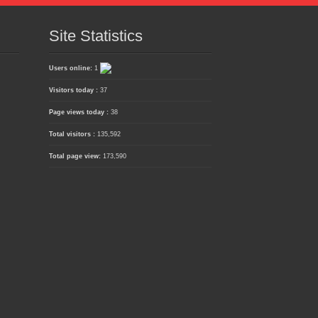
Site Statistics
Users online:
1
Visitors today :
37
Page views today :
38
Total visitors :
135,592
Total page view:
173,590