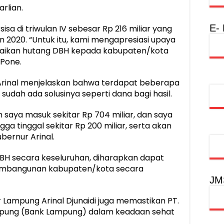
rlian.
E-
sa di triwulan IV sebesar Rp 216 miliar yang
un 2020. “Untuk itu, kami mengapresiasi upaya
saikan hutang DBH kepada kabupaten/kota
 Pone.
 Arinal menjelaskan bahwa terdapat beberapa
 sudah ada solusinya seperti dana bagi hasil.
m saya masuk sekitar Rp 704 miliar, dan saya
a tinggal sekitar Rp 200 miliar, serta akan
ubernur Arinal.
H secara keseluruhan, diharapkan dapat
embangunan kabupaten/kota secara
JM
Lampung Arinal Djunaidi juga memastikan PT.
ung (Bank Lampung) dalam keadaan sehat