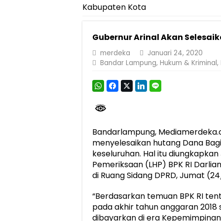
Kabupaten Kota
Pemprov Lampung Perkuat Pembangunan 
Dirut Jasa Raharja Dampingi Wamenhub T
Gubernur Arinal Akan Selesai
Pastikan Pelayanan Maksimal, Direksi Jas
merdeka
Januari 24, 2020
Dirut Jasa Raharja Dampingi Wamenhub T
Bandar Lampung
,
Hukum & Kriminal
,
Jasa Raharja Jamin Seluruh Korban Kebak
Gubernur Mirza Ajak IAI Darul Fattah Ce
Purnama Wulan Sari Mirza Buka SiSeSa R
Bandarlampung, Mediamerdeka.co
menyelesaikan hutang Dana Bagi
keseluruhan. Hal itu diungkapkan
Pemeriksaan (LHP) BPK RI Darlia
di Ruang Sidang DPRD, Jumat (24
“Berdasarkan temuan BPK RI te
pada akhir tahun anggaran 2018 s
dibayarkan di era Kepemimpinan 