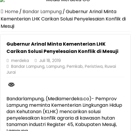
Canangkan Desa TAPIS dan Luncurkan Sekolah Lansia di Kampun
Home
/
Bandar Lampung
/
Gubernur Arinal Minta
Pemprov Lampung Berhasil Kendalikan Inflasi, Jadi Provinsi dengan 
Kementerian LHK Carikan Solusi Penyelesaian Konflik di
Mesuji
Pemprov Lampung Perkuat Pembangunan Rumah Layak Huni untuk
Dirut Jasa Raharja Dampingi Wamenhub Tinjau Penanganan Korban
Gubernur Arinal Minta Kementerian LHK
Pastikan Pelayanan Maksimal, Direksi Jasa Raharja Tinjau Korban 
Carikan Solusi Penyelesaian Konflik di Mesuji
Dirut Jasa Raharja Dampingi Wamenhub Tinjau Penanganan Korban
merdeka
Juli 18, 2019
Bandar Lampung
,
Lampung
,
Pemkab
,
Peristiwa
,
Ruwai
Jasa Raharja Jamin Seluruh Korban Kebakaran KM Mutiara Sentosa 
Jurai
Gubernur Mirza Ajak IAI Darul Fattah Cetak SDM Adaptif Berland
Purnama Wulan Sari Mirza Buka SiSeSa Roadshow Lampung 2026, Do
Bandarlampung, (Mediamerdeka.co)- Pemprov
Lampung meminta Kementerian Lingkungan Hidup
dan Kehutanan (KLHK) mencarikan solusi
penyelesaikan konflik agraria di kawasan hutan
tanaman industri Register 45, Kabupaten Mesuji,
Lampung.