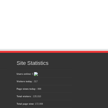
Site Statistics
Users online:
5
Visitors today :
317
Page views today :
896
Total visitors :
135,010
Total page view:
172,008