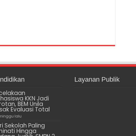
ndidikan
Layanan Publik
celakaan
hasiswa KKN Jadi
rotan, BEM Unila
sak Evaluasi Total
minggu lalu
ri Sekolah Paling
minati Hingga