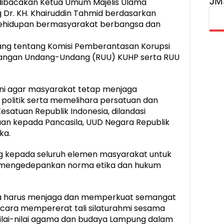
JM
 dibacakan Ketua Umum Majelis Ulama
g Dr. KH. Khairuddin Tahmid berdasarkan
kehidupan bermasyarakat berbangsa dan
ndang tentang Komisi Pemberantasan Korupsi
ncangan Undang-Undang (RUU) KUHP serta RUU
akni agar masyarakat tetap menjaga
n politik serta memelihara persatuan dan
satuan Republik Indonesia, dilandasi
an kepada Pancasila, UUD Negara Republik
ka.
g kepada seluruh elemen masyarakat untuk
 mengedepankan norma etika dan hukum
ga harus menjaga dan memperkuat semangat
cara mempererat tali silaturahmi sesama
nilai-nilai agama dan budaya Lampung dalam