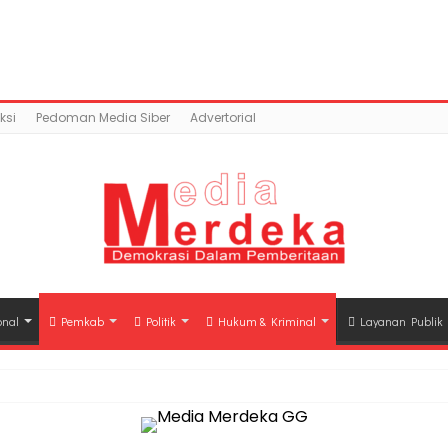
ontent/uploads/2019/09/01ab4cd8-5ff5-42d8-bab9-92508
mains/mediamerdeka.co/public_html/wp-content/p
class-opengraph.php
on line
630
ksi
Pedoman Media Siber
Advertorial
onal
Pemkab
Politik
Hukum & Kriminal
Layanan Publik
hli Waris Korban Kebakaran KM Mutiara Sentosa II