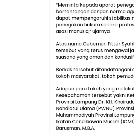
“Meminta kepada aparat penega
bertentangan dengan norma agam
dapat mempengaruhi stabilitas 
penegakan hukum secara profesi
asasi manusia,” ujarnya.
Atas nama Gubernur, Fitter Sya
tersebut yang terus mengawal jal
suasana yang aman dan kondusif
Berkas tersebut ditandatangani 
tokoh masyarakat, tokoh pemud
Adapun para tokoh yang melak
Kesepahaman tersebut yakni Ket
Provinsi Lampung Dr. KH. Khairud
Nahdlatul Ulama (PWNU) Provinsi
Muhammadiyah Provinsi Lampung 
Ikatan Cendikiawan Muslim (ICMI) 
Barusman, M.B.A.