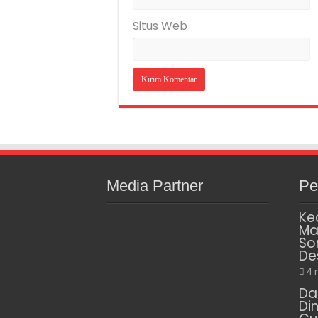
Situs Web
Media Partner
Pe
Ke
Ma
So
De
4 
Da
Di