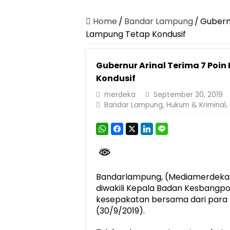
Dirut Jasa Raharja Dampingi Wamenhub T
Pastikan Pelayanan Maksimal, Direksi Jas
Home
/
Bandar Lampung
/
Gubern
Lampung Tetap Kondusif
Dirut Jasa Raharja Dampingi Wamenhub T
Jasa Raharja Jamin Seluruh Korban Kebak
Gubernur Arinal Terima 7 Po
Gelar Audiensi, Jasa Raharja dan Keme
Kondusif
Berkontribusi terhadap Keselamatan dan M
merdeka
September 30, 2019
Bandar Lampung
,
Hukum & Kriminal
,
Jasa Raharja dan Korlantas Polri Ajak Ma
FLLAJ Kabupaten Tanggamus Perkuat Sine
Festival Literasi Lampung 2026 Dorong Pe
Bandarlampung, (Mediamerdeka.
diwakili Kepala Badan Kesbangpo
kesepakatan bersama dari para 
(30/9/2019).