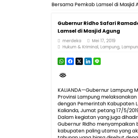
Bersama Pemkab Lamsel di Masjid 
Pemprov Lampung Perkuat Pembangunan 
Dirut Jasa Raharja Dampingi Wamenhub T
Gubernur Ridho Safari Rama
Pastikan Pelayanan Maksimal, Direksi Jas
Lamsel di Masjid Agung
Dirut Jasa Raharja Dampingi Wamenhub T
merdeka
Mei 17, 2019
Hukum & Kriminal
,
Lampung
,
Lampun
Jasa Raharja Jamin Seluruh Korban Kebak
Gubernur Mirza Ajak IAI Darul Fattah Ce
Purnama Wulan Sari Mirza Buka SiSeSa R
KALIANDA—Gubernur Lampung M.R
Provinsi Lampung melaksanakan
dengan Pemerintah Kabupaten La
Kalianda, Jumat petang 17/5/2019
Dalam kegiatan yang juga dihadi
Gubernur Ridho menyampaikan 
kabupaten paling utama yang ak
tahunan yang biasa disebut deng