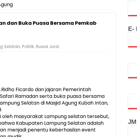
Agung
Rumah Layak Huni untuk Dukung SDM Unggul dan Masyarakat Seha
injau Penanganan Korban KM Mutiara Sentosa II di RS PHC Surabay
dan dan Buka Puasa Bersama Pemkab
a Raharja Tinjau Korban Kebakaran KM Mutiara Sentosa II
E-
injau Penanganan Korban KM Mutiara Sentosa II di RS PHC Surabay
g Selatan
,
Politik
,
Ruwai Jurai
aran KM Mutiara Sentosa II di Perairan Sumenep
tak SDM Adaptif Berlandaskan Nilai Agama
oadshow Lampung 2026, Dorong Kolaborasi Industri Kreatif dan Fas
idho Ficardo dan jajaran Pemerintah
 Safari Ramadan serta buka puasa bersama
mpung Selatan di Masjid Agung Kubah Intan,
.
ri oleh masyarakat Lampung selatan tersebut,
JM
bahwa Kabupaten Lampung Selatan adalah
an menjadi penentu keberhasilan event
an mudik.