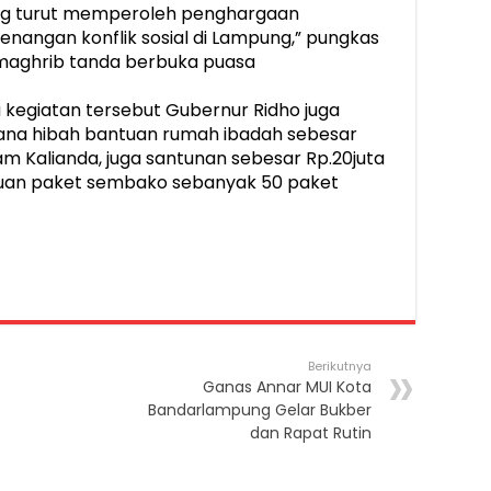
ng turut memperoleh penghargaan
nangan konflik sosial di Lampung,” pungkas
maghrib tanda berbuka puasa
da kegiatan tersebut Gubernur Ridho juga
na hibah bantuan rumah ibadah sebesar
lam Kalianda, juga santunan sebesar Rp.20juta
ntuan paket sembako sebanyak 50 paket
Berikutnya
Ganas Annar MUI Kota
Bandarlampung Gelar Bukber
dan Rapat Rutin