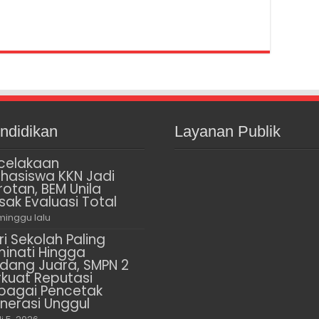
ndidikan
Layanan Publik
celakaan
hasiswa KKN Jadi
rotan, BEM Unila
sak Evaluasi Total
minggu lalu
ri Sekolah Paling
minati Hingga
dang Juara, SMPN 2
rkuat Reputasi
bagai Pencetak
nerasi Unggul