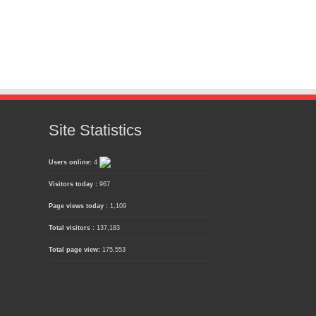
Site Statistics
Users online:
4
Visitors today :
967
Page views today :
1,109
Total visitors :
137,183
Total page view:
175,553