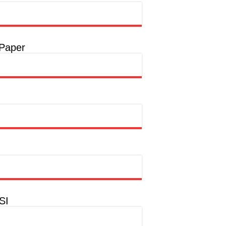
t
a
 Paper
a
hion Muslim
SI