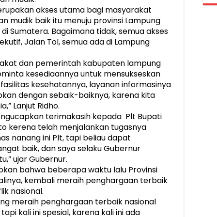
rupakan akses utama bagi masyarakat
an mudik baik itu menuju provinsi Lampung
a di Sumatera. Bagaimana tidak, semua akses
kutif, Jalan Tol, semua ada di Lampung
akat dan pemerintah kabupaten lampung
meminta kesediaannya untuk mensukseskan
n fasilitas kesehatannya, layanan informasinya
apkan dengan sebaik-baiknya, karena kita
,” Lanjut Ridho.
mengucapkan terimakasih kepada Plt Bupati
o kerena telah menjalankan tugasnya
s nanang ini Plt, tapi beliau dapat
ngat baik, dan saya selaku Gubernur
u,” ujar Gubernur.
kan bahwa beberapa waktu lalu Provinsi
linya, kembali meraih penghargaan terbaik
ik nasional.
ung meraih penghargaan terbaik nasional
pi kali ini spesial, karena kali ini ada