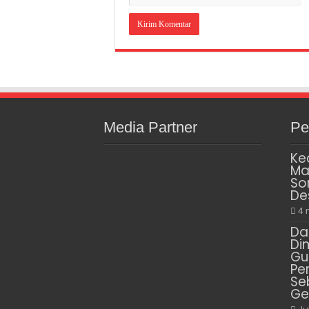
Media Partner
Pe
Ke
Ma
So
De
4 
Da
Di
Gu
Pe
Se
Ge