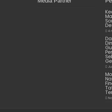
Media Partner
Pe
Ke
Ma
So
De
4 
Da
Di
Gu
Pe
Se
Ge
Ju
Mo
Na
Fin
Ta
Te
No