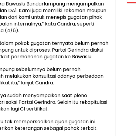
 Maka Bawaslu Bandarlampung mengumpulkan
 dan DA1. Kami juga memiliki rekaman maupun
agian dari kami untuk menepis gugatan pihak
oalan internalnya,” kata Candra, seperti
a (4/6).
 dalam pokok gugatan ternyata belum pernah
ung untuk diproses. Partai Gerindra diakui
erkait permohonan gugatan ke Bawaslu.
rlampung sebelumnya belum pernah
h melakukan konsultasi adanya perbedaan
kat itu,” lanjut Candra.
ya sudah menyampaikan saat pleno
i saksi Partai Gerindra. Selain itu rekapitulasi
n lagi C1 sertifikat.
u tak mempersoalkan ajuan gugatan ini.
rikan keterangan sebagai pohak terkait.