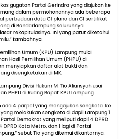
as gugatan Partai Gerindra yang diajukan ke
. Memang dalam permohonannya ada beberapa
 perbedaan data C1 plano dan C1 sertifikat
hang di Bandarlampung seluruhnya
ar rekapitulasinya. Ini yang patut diketahui
ilu,” tambahnya.
Pemilihan Umum (KPU) Lampung mulai
han Hasil Pemilihan Umum (PHPU) di
n menyiapkan daftar alat bukti dan
yang disengketakan di MK.
 Lampung Divisi Hukum M. Tio Aliansyah usai
apan PHPU di Ruang Rapat KPU Lampung.
 ada 4 parpol yang mengajukan sengketa. Ke
 yang melakukan sengketa di dapil Lampung 1
Partai Demokrat yang meliputi dapil 4 DPRD
DPRD Kota Metro, dan 1 lagi di Partai
pung,” sebut Tio yang ditemui dikantornya.