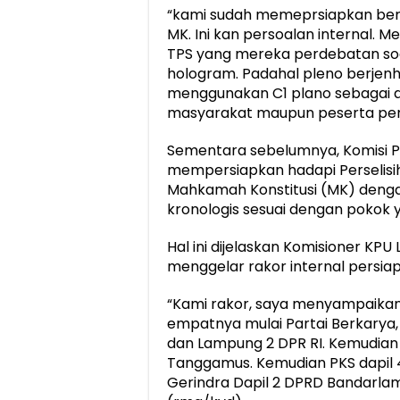
“kami sudah memeprsiapkan berk
MK. Ini kan persoalan internal
TPS yang mereka perdebatan soal
hologram. Padahal pleno berjen
menggunakan C1 plano sebagai das
masyarakat maupun peserta pem
Sementara sebelumnya, Komisi 
mempersiapkan hadapi Perselisi
Mahkamah Konstitusi (MK) denga
kronologis sesuai dengan pokok 
Hal ini dijelaskan Komisioner KPU
menggelar rakor internal persi
“Kami rakor, saya menyampaikan
empatnya mulai Partai Berkarya,
dan Lampung 2 DPR RI. Kemudian 
Tanggamus. Kemudian PKS dapil 4 
Gerindra Dapil 2 DPRD Bandarlam