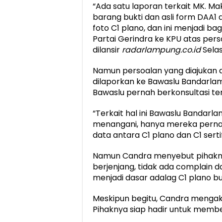
“Ada satu laporan terkait MK.
barang bukti dan asli form DAA1
foto C1 plano, dan ini menjadi b
Partai Gerindra ke KPU atas pers
dilansir
radarlampung.co.id
Selas
Namun persoalan yang diajukan
dilaporkan ke Bawaslu Bandarlamp
Bawaslu pernah berkonsultasi t
“Terkait hal ini Bawaslu Banda
menangani, hanya mereka perna
data antara C1 plano dan C1 sertifi
Namun Candra menyebut pihakn
berjenjang, tidak ada complain dar
menjadi dasar adalag C1 plano buka
Meskipun begitu, Candra mengak
Pihaknya siap hadir untuk membe