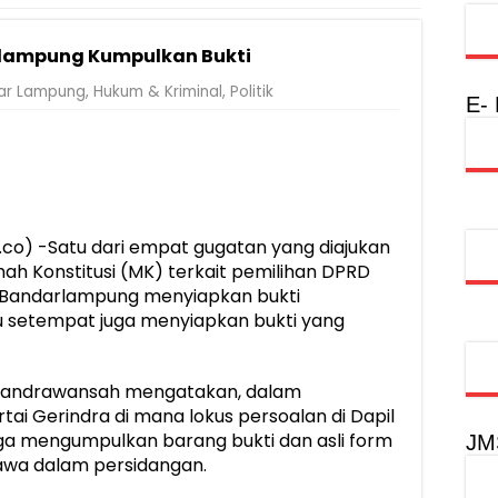
Rumah Layak Huni untuk Dukung SDM Unggul dan Masyarakat Seha
rlampung Kumpulkan Bukti
injau Penanganan Korban KM Mutiara Sentosa II di RS PHC Surabay
ar Lampung
,
Hukum & Kriminal
,
Politik
a Raharja Tinjau Korban Kebakaran KM Mutiara Sentosa II
E-
injau Penanganan Korban KM Mutiara Sentosa II di RS PHC Surabay
aran KM Mutiara Sentosa II di Perairan Sumenep
tak SDM Adaptif Berlandaskan Nilai Agama
o) -Satu dari empat gugatan yang diajukan
oadshow Lampung 2026, Dorong Kolaborasi Industri Kreatif dan Fas
mah Konstitusi (MK) terkait pemilihan DPRD
U Bandarlampung menyiapkan bukti
u setempat juga menyiapkan bukti yang
Candrawansah mengatakan, dalam
ai Gerindra di mana lokus persoalan di Dapil
uga mengumpulkan barang bukti dan asli form
JM
bawa dalam persidangan.