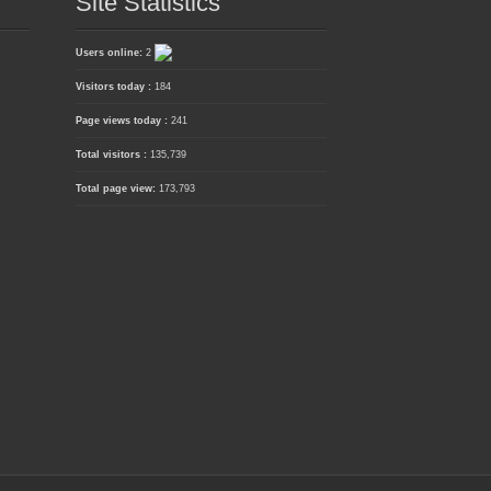
Site Statistics
Users online:
2
Visitors today :
184
Page views today :
241
Total visitors :
135,739
Total page view:
173,793