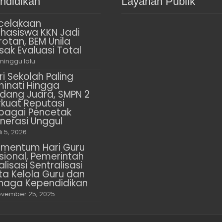
ndidikan
Layanan Publik
celakaan
hasiswa KKN Jadi
rotan, BEM Unila
sak Evaluasi Total
minggu lalu
ri Sekolah Paling
minati Hingga
dang Juara, SMPN 2
rkuat Reputasi
bagai Pencetak
nerasi Unggul
li 5, 2026
mentum Hari Guru
sional, Pemerintah
alisasi Sentralisasi
ta Kelola Guru dan
naga Kependidikan
vember 25, 2025