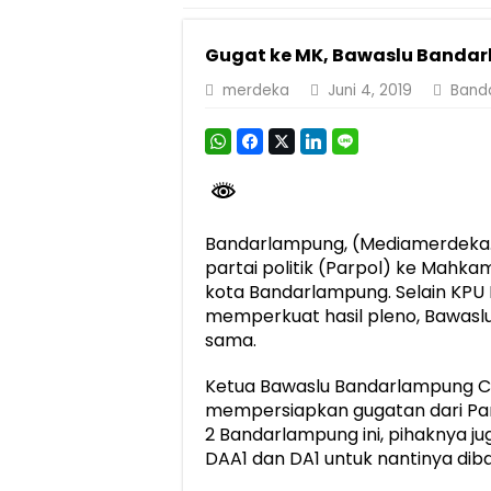
Pemprov Lampung Perkuat Pembangunan 
Gugat ke MK, Bawaslu Banda
Dirut Jasa Raharja Dampingi Wamenhub T
merdeka
Juni 4, 2019
Band
Pastikan Pelayanan Maksimal, Direksi Jas
Dirut Jasa Raharja Dampingi Wamenhub T
Jasa Raharja Jamin Seluruh Korban Kebak
Gubernur Mirza Ajak IAI Darul Fattah Ce
Bandarlampung, (Mediamerdeka.c
Purnama Wulan Sari Mirza Buka SiSeSa R
partai politik (Parpol) ke Mahka
kota Bandarlampung. Selain KP
memperkuat hasil pleno, Bawasl
sama.
Ketua Bawaslu Bandarlampung 
mempersiapkan gugatan dari Part
2 Bandarlampung ini, pihaknya j
DAA1 dan DA1 untuk nantinya di