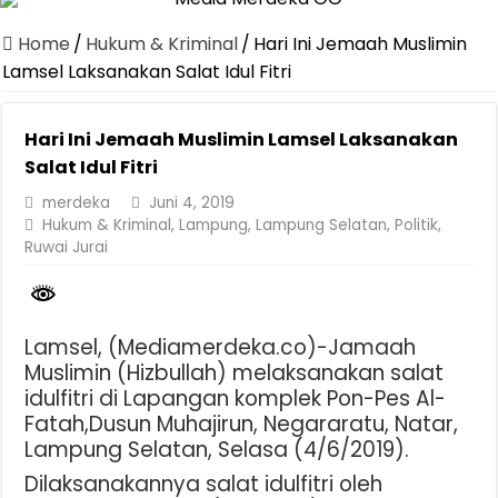
Dirut Jasa Raharja Dampingi Wamenhub Tinjau Penanganan Korban
Home
/
Hukum & Kriminal
/
Hari Ini Jemaah Muslimin
Pastikan Pelayanan Maksimal, Direksi Jasa Raharja Tinjau Korban 
Lamsel Laksanakan Salat Idul Fitri
Dirut Jasa Raharja Dampingi Wamenhub Tinjau Penanganan Korban
Hari Ini Jemaah Muslimin Lamsel Laksanakan
Jasa Raharja Jamin Seluruh Korban Kebakaran KM Mutiara Sentosa 
Salat Idul Fitri
Gelar Audiensi, Jasa Raharja dan Kementerian PANRB Perkuat K
merdeka
Juni 4, 2019
Berkontribusi terhadap Keselamatan dan Mobilitas Masyarakat, Jasa
Hukum & Kriminal
,
Lampung
,
Lampung Selatan
,
Politik
,
Ruwai Jurai
Jasa Raharja dan Korlantas Polri Ajak Masyarakat Akhiri Lawan Ar
FLLAJ Kabupaten Tanggamus Perkuat Sinergi Keselamatan Lalu Li
Festival Literasi Lampung 2026 Dorong Perpustakaan Jadi Ruang Ed
Lamsel, (Mediamerdeka.co)-Jamaah
Muslimin (Hizbullah) melaksanakan salat
idulfitri di Lapangan komplek Pon-Pes Al-
Fatah,Dusun Muhajirun, Negararatu, Natar,
Lampung Selatan, Selasa (4/6/2019).
Dilaksanakannya salat idulfitri oleh