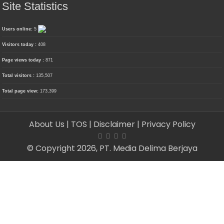
Site Statistics
Users online:
5
Visitors today :
408
Page views today :
871
Total visitors :
135,507
Total page view:
173,399
About Us
| TOS
| Disclaimer
| Privacy Policy
© Copyright 2026, PT. Media Delima Berjaya