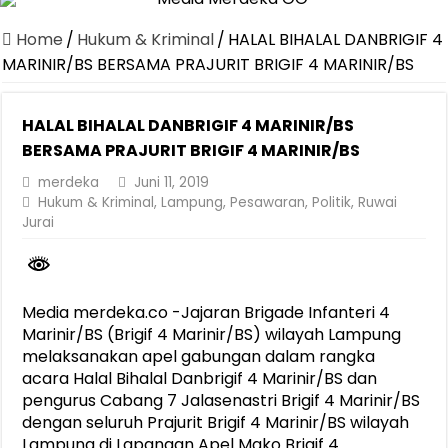
Canangkan Desa TAPIS dan Luncurkan Sekolah Lansia di Kampun
Home
/
Hukum & Kriminal
/
HALAL BIHALAL DANBRIGIF 4
Pemprov Lampung Berhasil Kendalikan Inflasi, Jadi Provinsi dengan 
MARINIR/BS BERSAMA PRAJURIT BRIGIF 4 MARINIR/BS
Pemprov Lampung Perkuat Pembangunan Rumah Layak Huni untuk
HALAL BIHALAL DANBRIGIF 4 MARINIR/BS
Dirut Jasa Raharja Dampingi Wamenhub Tinjau Penanganan Korban
BERSAMA PRAJURIT BRIGIF 4 MARINIR/BS
Pastikan Pelayanan Maksimal, Direksi Jasa Raharja Tinjau Korban 
merdeka
Juni 11, 2019
Dirut Jasa Raharja Dampingi Wamenhub Tinjau Penanganan Korban
Hukum & Kriminal
,
Lampung
,
Pesawaran
,
Politik
,
Ruwai
Jurai
Jasa Raharja Jamin Seluruh Korban Kebakaran KM Mutiara Sentosa 
Gubernur Mirza Ajak IAI Darul Fattah Cetak SDM Adaptif Berland
Purnama Wulan Sari Mirza Buka SiSeSa Roadshow Lampung 2026, Do
Media merdeka.co -Jajaran Brigade Infanteri 4
Marinir/BS (Brigif 4 Marinir/BS) wilayah Lampung
melaksanakan apel gabungan dalam rangka
acara Halal Bihalal Danbrigif 4 Marinir/BS dan
pengurus Cabang 7 Jalasenastri Brigif 4 Marinir/BS
dengan seluruh Prajurit Brigif 4 Marinir/BS wilayah
Lampung di Lapangan Apel Mako Brigif 4