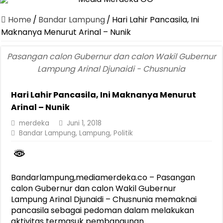
Canangkan Desa TAPIS dan Luncurkan Sekolah Lansia di Kampun
Home
/
Bandar Lampung
/
Hari Lahir Pancasila, Ini
Pemprov Lampung Berhasil Kendalikan Inflasi, Jadi Provinsi dengan 
Maknanya Menurut Arinal – Nunik
Pemprov Lampung Perkuat Pembangunan Rumah Layak Huni untuk
Pasangan calon Gubernur dan calon Wakil Gubernur
Dirut Jasa Raharja Dampingi Wamenhub Tinjau Penanganan Korban
Lampung Arinal Djunaidi - Chusnunia
Pastikan Pelayanan Maksimal, Direksi Jasa Raharja Tinjau Korban 
Hari Lahir Pancasila, Ini Maknanya Menurut
Dirut Jasa Raharja Dampingi Wamenhub Tinjau Penanganan Korban
Arinal – Nunik
Jasa Raharja Jamin Seluruh Korban Kebakaran KM Mutiara Sentosa 
merdeka
Juni 1, 2018
Gubernur Mirza Ajak IAI Darul Fattah Cetak SDM Adaptif Berland
Bandar Lampung
,
Lampung
,
Politik
Purnama Wulan Sari Mirza Buka SiSeSa Roadshow Lampung 2026, Do
Bandarlampung,mediamerdeka.co – Pasangan
calon Gubernur dan calon Wakil Gubernur
Lampung Arinal Djunaidi – Chusnunia memaknai
pancasila sebagai pedoman dalam melakukan
aktivitas termasuk pembangunan.