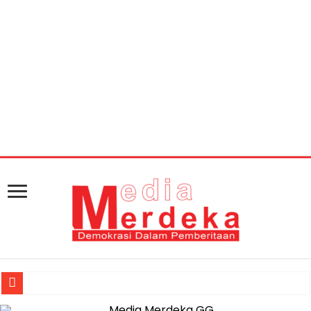
Warning
: getimagesize(https://mediamerdeka.co/wp-
content/uploads/2018/06/arinal-nunik.jpg): Failed to
open stream: HTTP request failed! HTTP/1.1 404 Not
Found in
/home/u711060917/domains/mediamerdeka.co/pub
content/plugins/easy-social-share-
buttons3/lib/modules/social-share-
optimization/class-opengraph.php
on line
630
Jasa Raharja Serahkan Santunan kepada Ahli Waris Korban Kebakar