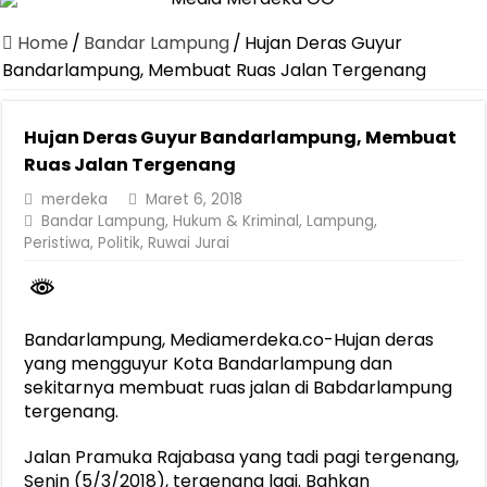
Canangkan Desa TAPIS dan Luncurkan Sekolah Lansia di Kampun
Home
/
Bandar Lampung
/
Hujan Deras Guyur
Pemprov Lampung Berhasil Kendalikan Inflasi, Jadi Provinsi dengan 
Bandarlampung, Membuat Ruas Jalan Tergenang
Pemprov Lampung Perkuat Pembangunan Rumah Layak Huni untuk
Hujan Deras Guyur Bandarlampung, Membuat
Dirut Jasa Raharja Dampingi Wamenhub Tinjau Penanganan Korban
Ruas Jalan Tergenang
Pastikan Pelayanan Maksimal, Direksi Jasa Raharja Tinjau Korban 
merdeka
Maret 6, 2018
Dirut Jasa Raharja Dampingi Wamenhub Tinjau Penanganan Korban
Bandar Lampung
,
Hukum & Kriminal
,
Lampung
,
Peristiwa
,
Politik
,
Ruwai Jurai
Jasa Raharja Jamin Seluruh Korban Kebakaran KM Mutiara Sentosa 
Gubernur Mirza Ajak IAI Darul Fattah Cetak SDM Adaptif Berland
Purnama Wulan Sari Mirza Buka SiSeSa Roadshow Lampung 2026, Do
Bandarlampung, Mediamerdeka.co-Hujan deras
yang mengguyur Kota Bandarlampung dan
sekitarnya membuat ruas jalan di Babdarlampung
tergenang.
Jalan Pramuka Rajabasa yang tadi pagi tergenang,
Senin (5/3/2018), tergenang lagi. Bahkan