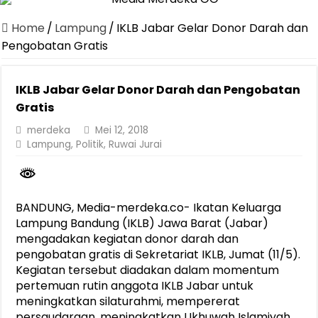
Dirut Jasa Raharja Dampingi Wamenhub Tinjau Penanganan Korban
Home
/
Lampung
/
IKLB Jabar Gelar Donor Darah dan
Pastikan Pelayanan Maksimal, Direksi Jasa Raharja Tinjau Korban 
Pengobatan Gratis
Dirut Jasa Raharja Dampingi Wamenhub Tinjau Penanganan Korban
IKLB Jabar Gelar Donor Darah dan Pengobatan
Jasa Raharja Jamin Seluruh Korban Kebakaran KM Mutiara Sentosa 
Gratis
Gelar Audiensi, Jasa Raharja dan Kementerian PANRB Perkuat K
merdeka
Mei 12, 2018
Berkontribusi terhadap Keselamatan dan Mobilitas Masyarakat, Jasa
Lampung
,
Politik
,
Ruwai Jurai
Pemprov Lampung Dukung Penuh Lampung Financial Festival, Perk
Pengesahan Raperda APBD 2025 Jadi Langkah Penguatan Akuntabi
BANDUNG, Media-merdeka.co- Ikatan Keluarga
Ketua PMI Provinsi Lampung Lantik Pengurus PMI Lampung Selat
Lampung Bandung (IKLB) Jawa Barat (Jabar)
mengadakan kegiatan donor darah dan
pengobatan gratis di Sekretariat IKLB, Jumat (11/5).
Kegiatan tersebut diadakan dalam momentum
pertemuan rutin anggota IKLB Jabar untuk
meningkatkan silaturahmi, mempererat
persaudaraan, meningkatkan Ukhuwah Islamiyah