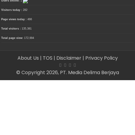
Users online:
1
Visitors today :
282
Page views today :
466
Total visitors :
135,381
Total page view:
172,994
About Us
| TOS
| Disclaimer
| Privacy Policy
© Copyright 2026, PT. Media Delima Berjaya