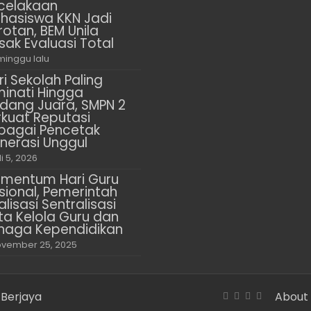
celakaan
hasiswa KKN Jadi
rotan, BEM Unila
sak Evaluasi Total
minggu lalu
ri Sekolah Paling
minati Hingga
dang Juara, SMPN 2
rkuat Reputasi
bagai Pencetak
nerasi Unggul
li 5, 2026
mentum Hari Guru
sional, Pemerintah
alisasi Sentralisasi
ta Kelola Guru dan
naga Kependidikan
vember 25, 2025
 Berjaya
About