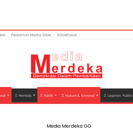
ntent/uploads/2019/06/IMG-20190602-WA0017.jpg): Faile
a.co/public_html/wp-content/plugins/easy-socia
ksi
Pedoman Media Siber
Advertorial
onal
Pemkab
Politik
Hukum & Kriminal
Layanan Publik
hli Waris Korban Kebakaran KM Mutiara Sentosa II