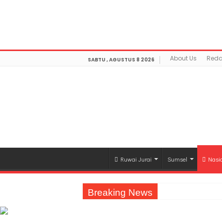
Warning
: getimagesize(https://mediamerdeka.co/wp-co
Not Found in
/home/u711060917/domains/mediamerdek
optimization/class-opengraph.php
on line
630
About Us
Reda
SABTU , AGUSTUS 8 2026
Ruwai Jurai
Sumsel
Nasi
Breaking News
Jasa Raharja Serahkan Santunan kepada A