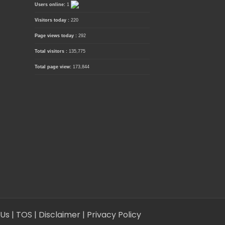
Users online:
1
Visitors today :
220
Page views today :
292
Total visitors :
135,775
Total page view:
173,844
 Us
| TOS
| Disclaimer
| Privacy Policy