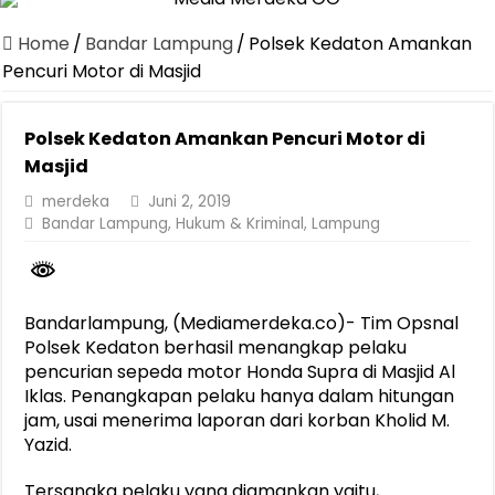
Dirut Jasa Raharja Dampingi Wamenhub Tinjau Penanganan Korban
Home
/
Bandar Lampung
/
Polsek Kedaton Amankan
Pastikan Pelayanan Maksimal, Direksi Jasa Raharja Tinjau Korban 
Pencuri Motor di Masjid
Dirut Jasa Raharja Dampingi Wamenhub Tinjau Penanganan Korban
Polsek Kedaton Amankan Pencuri Motor di
Jasa Raharja Jamin Seluruh Korban Kebakaran KM Mutiara Sentosa 
Masjid
Gelar Audiensi, Jasa Raharja dan Kementerian PANRB Perkuat K
merdeka
Juni 2, 2019
Berkontribusi terhadap Keselamatan dan Mobilitas Masyarakat, Jasa
Bandar Lampung
,
Hukum & Kriminal
,
Lampung
Pemprov Lampung Dukung Penuh Lampung Financial Festival, Perk
Pengesahan Raperda APBD 2025 Jadi Langkah Penguatan Akuntabi
Bandarlampung, (Mediamerdeka.co)- Tim Opsnal
Ketua PMI Provinsi Lampung Lantik Pengurus PMI Lampung Selat
Polsek Kedaton berhasil menangkap pelaku
pencurian sepeda motor Honda Supra di Masjid Al
Iklas. Penangkapan pelaku hanya dalam hitungan
jam, usai menerima laporan dari korban Kholid M.
Yazid.
Tersangka pelaku yang diamankan yaitu,