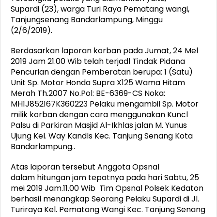
Supardi (23), warga Turi Raya Pematang wangi,
Tanjungsenang Bandarlampung, Minggu
(2/6/2019).
Berdasarkan laporan korban pada Jumat, 24 Mel
2019 Jam 21.00 Wib telah terjadl Tindak Pidana
Pencurian dengan Pemberatan berupa: 1 (Satu)
Unit Sp. Motor Honda Supra X125 Wama Hitam
Merah Th.2007 No.Pol: BE-6369-CS Noka:
MH1J852167K360223 Pelaku mengambil Sp. Motor
milik korban dengan cara menggunakan Kuncl
Palsu di Parkiran Masjid Al-Ikhlas jalan M. Yunus
Ujung Kel. Way Kandls Kec. Tanjung Senang Kota
Bandarlampung..
Atas Iaporan tersebut Anggota Opsnal
dalam hitungan jam tepatnya pada hari Sabtu, 25
mei 2019 Jam.11.00 Wib Tim Opsnal Polsek Kedaton
berhasil menangkap Seorang Pelaku Supardi di Jl.
Turiraya Kel. Pematang Wangi Kec. Tanjung Senang