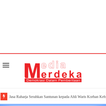
Warning
: getimagesize(https://mediamerdeka.co/wp-
content/uploads/2019/06/sam_2473.jpg): Failed to
open stream: HTTP request failed! HTTP/1.1 404 Not
Found in
/home/u711060917/domains/mediamerdeka.co/pub
content/plugins/easy-social-share-
buttons3/lib/modules/social-share-
optimization/class-opengraph.php
on line
630
Jasa Raharja Serahkan Santunan kepada Ahli Waris Korban Keb