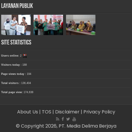
Layanan Publik
Site Statistics
Users online:
2
Visitors today :
188
Page views today :
194
Total visitors :
136,404
Total page view:
174,638
About Us
| TOS
| Disclaimer
| Privacy Policy
© Copyright 2026, PT. Media Delima Berjaya