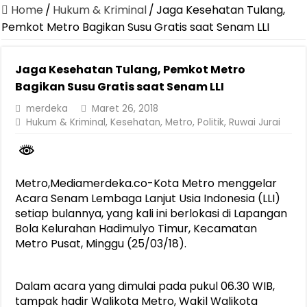
Canangkan Desa TAPIS dan Luncurkan Sekolah Lansia di Kampun
Home
/
Hukum & Kriminal
/
Jaga Kesehatan Tulang,
Pemprov Lampung Berhasil Kendalikan Inflasi, Jadi Provinsi dengan 
Pemkot Metro Bagikan Susu Gratis saat Senam LLI
Pemprov Lampung Perkuat Pembangunan Rumah Layak Huni untuk
Jaga Kesehatan Tulang, Pemkot Metro
Dirut Jasa Raharja Dampingi Wamenhub Tinjau Penanganan Korban
Bagikan Susu Gratis saat Senam LLI
Pastikan Pelayanan Maksimal, Direksi Jasa Raharja Tinjau Korban 
merdeka
Maret 26, 2018
Dirut Jasa Raharja Dampingi Wamenhub Tinjau Penanganan Korban
Hukum & Kriminal
,
Kesehatan
,
Metro
,
Politik
,
Ruwai Jurai
Jasa Raharja Jamin Seluruh Korban Kebakaran KM Mutiara Sentosa 
Gubernur Mirza Ajak IAI Darul Fattah Cetak SDM Adaptif Berland
Metro,Mediamerdeka.co-Kota Metro menggelar
Purnama Wulan Sari Mirza Buka SiSeSa Roadshow Lampung 2026, Do
Acara Senam Lembaga Lanjut Usia Indonesia (LLI)
setiap bulannya, yang kali ini berlokasi di Lapangan
Bola Kelurahan Hadimulyo Timur, Kecamatan
Metro Pusat, Minggu (25/03/18).
Dalam acara yang dimulai pada pukul 06.30 WIB,
tampak hadir Walikota Metro, Wakil Walikota