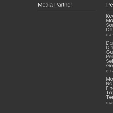
Media Partner
Pe
Ke
Ma
So
De
4 
Da
Di
Gu
Pe
Se
Ge
Ju
Mo
Na
Fin
Ta
Te
No