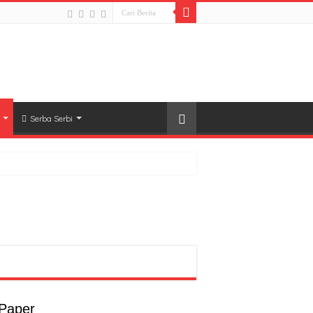
Serba Serbi
rong Pembangunan SDM Dimulai dari Desa
t
a
 Paper