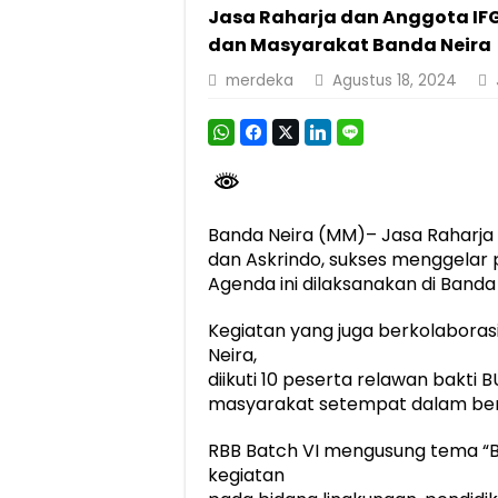
Jasa Raharja dan Anggota IFG
Dirut Jasa Raharja Dampingi Wamenhub T
dan Masyarakat Banda Neira
Jasa Raharja Jamin Seluruh Korban Kebak
merdeka
Agustus 18, 2024
Gubernur Mirza Ajak IAI Darul Fattah Ce
Purnama Wulan Sari Mirza Buka SiSeSa R
Banda Neira (MM)– Jasa Raharja 
dan Askrindo, sukses menggelar 
Agenda ini dilaksanakan di Banda 
Kegiatan yang juga berkolabor
Neira,
diikuti 10 peserta relawan bakti
masyarakat setempat dalam ber
RBB Batch VI mengusung tema “Ba
kegiatan