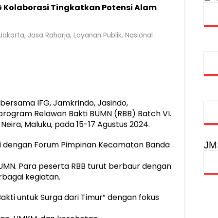
 Kolaborasi Tingkatkan Potensi Alam
injau Penanganan Korban KM Mutiara Sentosa II di RS PHC Surabay
aran KM Mutiara Sentosa II di Perairan Sumenep
Jakarta
,
Jasa Raharja
,
Layanan Publik
,
Nasional
tak SDM Adaptif Berlandaskan Nilai Agama
oadshow Lampung 2026, Dorong Kolaborasi Industri Kreatif dan Fas
bersama IFG, Jamkrindo, Jasindo,
program Relawan Bakti BUMN (RBB) Batch VI.
Neira, Maluku, pada 15-17 Agustus 2024.
asi dengan Forum Pimpinan Kecamatan Banda
JM
 BUMN. Para peserta RBB turut berbaur dengan
bagai kegiatan.
kti untuk Surga dari Timur” dengan fokus