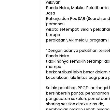
wilayah
Banda Neira, Maluku. Pelatihan i
Jasa
Raharja dan Pos SAR (Search and 
pemandu
wisata setempat. Selain pelatih
berupa
peralatan SAR melalui program T
“Dengan adanya pelatihan terse
Banda Neira
tidak hanya semakin terampil dal
mampu
berkontribusi lebih besar dalam
kecelakaan lalu lintas bagi para 
Selain pelatihan PPGD, berbagai k
bersihbersih pantai, penanama
pengecatan sekolah, pemetaan isu
sharing session direktur muda,
pembagian makan sehat, hingga 