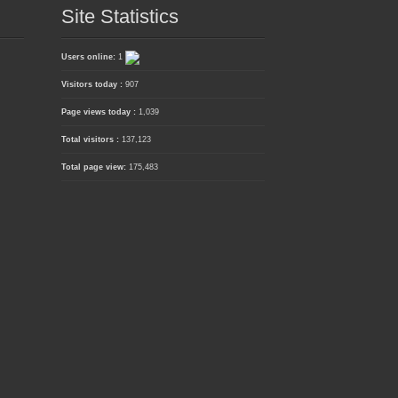
Site Statistics
Users online:
1
Visitors today :
907
Page views today :
1,039
Total visitors :
137,123
Total page view:
175,483