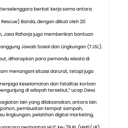
ni terselenggara berkat kerja sama antara
Rescue) Banda, dengan diikuti oleh 20
an, Jasa Raharja juga memberikan bantuan
anggung Jawab Sosial dan Lingkungan (TJSL).
but, diharapkan para pemandu wisata di
am menangani situasi darurat, tetapi juga
 menjaga keselamatan dan fatalitas korban
pengunjung di wilayah tersebut,” ucap Dewi.
egiatan lain yang dilaksanakan, antara lain
n pohon, pembuatan tempat sampah,
 lingkungan, pelatihan digital marketing,
upacara peringatan HUT ke-79 RI. (HMS/JR)