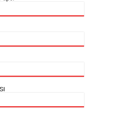
a
hion Muslim
SI