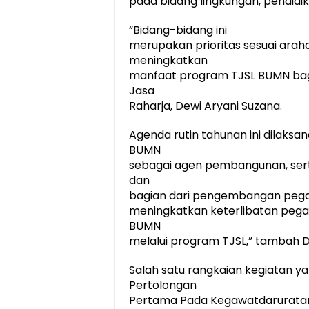
pada bidang lingkungan, pendidi
“Bidang-bidang ini
merupakan prioritas sesuai arah
meningkatkan
manfaat program TJSL BUMN bagi
Jasa
Raharja, Dewi Aryani Suzana.
Agenda rutin tahunan ini dilaks
BUMN
sebagai agen pembangunan, serta
dan
bagian dari pengembangan pegawa
meningkatkan keterlibatan peg
BUMN
melalui program TJSL,” tambah D
Salah satu rangkaian kegiatan y
Pertolongan
Pertama Pada Kegawatdaruratan