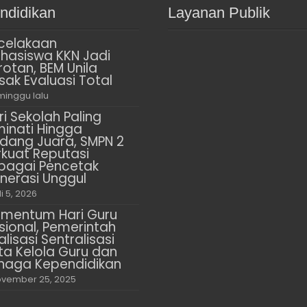
ndidikan
Layanan Publik
celakaan
hasiswa KKN Jadi
rotan, BEM Unila
sak Evaluasi Total
minggu lalu
ri Sekolah Paling
minati Hingga
dang Juara, SMPN 2
rkuat Reputasi
bagai Pencetak
nerasi Unggul
li 5, 2026
mentum Hari Guru
sional, Pemerintah
alisasi Sentralisasi
ta Kelola Guru dan
naga Kependidikan
vember 25, 2025