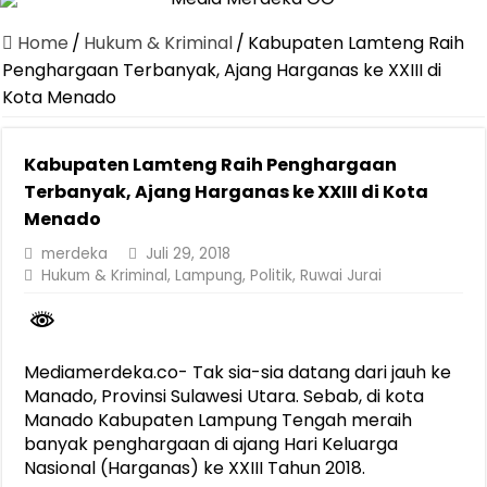
Canangkan Desa TAPIS dan Luncurkan Sekolah Lansia di Kampun
Home
/
Hukum & Kriminal
/
Kabupaten Lamteng Raih
Pemprov Lampung Berhasil Kendalikan Inflasi, Jadi Provinsi dengan 
Penghargaan Terbanyak, Ajang Harganas ke XXIII di
Kota Menado
Pemprov Lampung Perkuat Pembangunan Rumah Layak Huni untuk
Dirut Jasa Raharja Dampingi Wamenhub Tinjau Penanganan Korban
Kabupaten Lamteng Raih Penghargaan
Pastikan Pelayanan Maksimal, Direksi Jasa Raharja Tinjau Korban 
Terbanyak, Ajang Harganas ke XXIII di Kota
Dirut Jasa Raharja Dampingi Wamenhub Tinjau Penanganan Korban
Menado
Jasa Raharja Jamin Seluruh Korban Kebakaran KM Mutiara Sentosa 
merdeka
Juli 29, 2018
Hukum & Kriminal
,
Lampung
,
Politik
,
Ruwai Jurai
Gubernur Mirza Ajak IAI Darul Fattah Cetak SDM Adaptif Berland
Purnama Wulan Sari Mirza Buka SiSeSa Roadshow Lampung 2026, Do
Mediamerdeka.co- Tak sia-sia datang dari jauh ke
Manado, Provinsi Sulawesi Utara. Sebab, di kota
Manado Kabupaten Lampung Tengah meraih
banyak penghargaan di ajang Hari Keluarga
Nasional (Harganas) ke XXIII Tahun 2018.