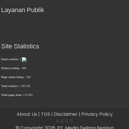
Layanan Publik
Site Statistics
Users online:
2
Visitors today :
484
Page views today :
539
Total visitors :
136,700
Total page view:
174,983
About Us
| TOS
| Disclaimer
| Privacy Policy
© Copyright 2026, PT. Media Delima Berjaya