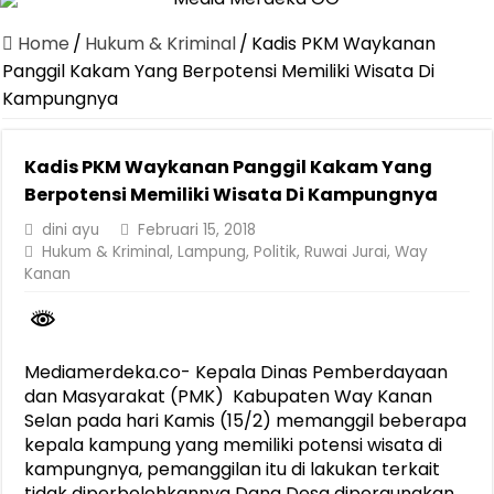
Canangkan Desa TAPIS dan Luncurkan Sekolah Lansia di Kampun
Home
/
Hukum & Kriminal
/
Kadis PKM Waykanan
Pemprov Lampung Berhasil Kendalikan Inflasi, Jadi Provinsi dengan 
Panggil Kakam Yang Berpotensi Memiliki Wisata Di
Kampungnya
Pemprov Lampung Perkuat Pembangunan Rumah Layak Huni untuk
Dirut Jasa Raharja Dampingi Wamenhub Tinjau Penanganan Korban
Kadis PKM Waykanan Panggil Kakam Yang
Pastikan Pelayanan Maksimal, Direksi Jasa Raharja Tinjau Korban 
Berpotensi Memiliki Wisata Di Kampungnya
Dirut Jasa Raharja Dampingi Wamenhub Tinjau Penanganan Korban
dini ayu
Februari 15, 2018
Hukum & Kriminal
,
Lampung
,
Politik
,
Ruwai Jurai
,
Way
Jasa Raharja Jamin Seluruh Korban Kebakaran KM Mutiara Sentosa 
Kanan
Gubernur Mirza Ajak IAI Darul Fattah Cetak SDM Adaptif Berland
Purnama Wulan Sari Mirza Buka SiSeSa Roadshow Lampung 2026, Do
Mediamerdeka.co- Kepala Dinas Pemberdayaan
dan Masyarakat (PMK) Kabupaten Way Kanan
Selan pada hari Kamis (15/2) memanggil beberapa
kepala kampung yang memiliki potensi wisata di
kampungnya, pemanggilan itu di lakukan terkait
tidak diperbolehkannya Dana Desa dipergunakan