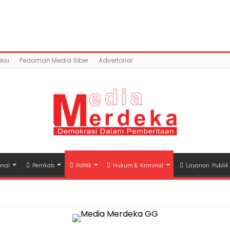
ntent/uploads/2018/02/IMG-20180205-WA0027.jpg): Faile
a.co/public_html/wp-content/plugins/easy-socia
ksi
Pedoman Media Siber
Advertorial
onal
Pemkab
Politik
Hukum & Kriminal
Layanan Publik
hli Waris Korban Kebakaran KM Mutiara Sentosa II