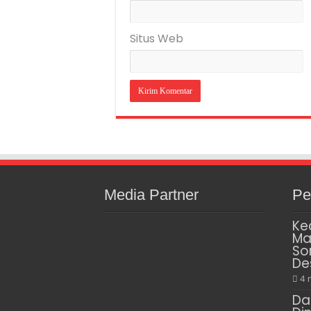
Situs Web
Media Partner
Pe
Ke
Ma
So
De
4 
Da