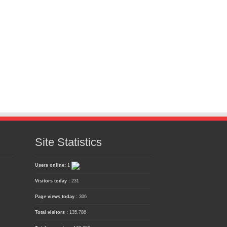
Site Statistics
Users online:
1
Visitors today :
231
Page views today :
306
Total visitors :
135,786