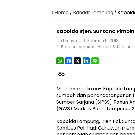
Canangkan Desa TAPIS dan Luncurkan S
Pemprov Lampung Berhasil Kendalikan Infla
Home
/
Bandar Lampung
/
Kapolda
Pemprov Lampung Perkuat Pembangunan 
Kapolda Irjen. Suntana Pimpin
Dirut Jasa Raharja Dampingi Wamenhub T
dini ayu
Februari 5, 2018
Pastikan Pelayanan Maksimal, Direksi Jas
Bandar Lampung
,
Hukum & Kriminal
,
Dirut Jasa Raharja Dampingi Wamenhub T
Jasa Raharja Jamin Seluruh Korban Kebak
Gubernur Mirza Ajak IAI Darul Fattah Ce
Purnama Wulan Sari Mirza Buka SiSeSa R
Mediamerdeka.co- Kapolda Lampu
sumpah dan penandatanganan fak
Sumber Sarjana (SIPSS) Tahun An
(GWS) Markas Polda Lampung, Se
Kapolda Lampung, Irjen Pol. Sunt
Kombes Pol. Hadi Gunawan mem
pengambilan sumpah dan penanda