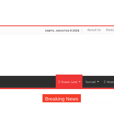
Warning
: getimagesize(https://mediamerdeka.co/wp-co
Not Found in
/home/u711060917/domains/mediamerdek
optimization/class-opengraph.php
on line
630
About Us
Reda
SABTU , AGUSTUS 8 2026
Ruwai Jurai
Sumsel
Nasi
Breaking News
Jasa Raharja Serahkan Santunan kepada A