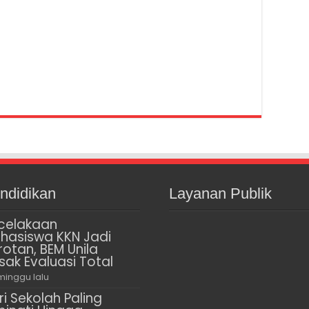
ndidikan
Layanan Publik
celakaan
hasiswa KKN Jadi
rotan, BEM Unila
sak Evaluasi Total
minggu lalu
ri Sekolah Paling