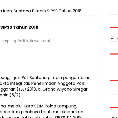
ekolah Lansia di Kampung Rukti Endah, Ketua TP PKK Lampung Do
si, Jadi Provinsi dengan Inflasi Terendah di Sumatera
 Irjen. Suntana Pimpin SIPSS Tahun 2018
Rumah Layak Huni untuk Dukung SDM Unggul dan Masyarakat Seha
 SIPSS Tahun 2018
injau Penanganan Korban KM Mutiara Sentosa II di RS PHC Surabay
a Raharja Tinjau Korban Kebakaran KM Mutiara Sentosa II
E-
Lampung
,
Politik
,
Ruwai Jurai
injau Penanganan Korban KM Mutiara Sentosa II di RS PHC Surabay
aran KM Mutiara Sentosa II di Perairan Sumenep
tak SDM Adaptif Berlandaskan Nilai Agama
oadshow Lampung 2026, Dorong Kolaborasi Industri Kreatif dan Fas
ng, Irjen Pol. Suntana pimpin pengambilan
ta integritas Penerimaan Anggota Polri
ggaran (TA) 2018, di Graha Wiyono Siregar
nin (5/2).
ana, melalui Karo SDM Polda Lampung,
benarkan pihaknya telah melaksanakan
tangan fakta integritas SIPSS TA 2018.