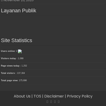
November 25, 2025
Layanan Publik
Site Statistics
Users online:
2
Visitors today :
1,088
Page views today :
1,252
Total visitors :
137,304
Total page view:
175,696
About Us
| TOS
| Disclaimer
| Privacy Policy