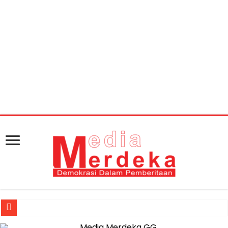
Warning
: getimagesize(https://mediamerdeka.co/wp-
content/uploads/2018/08/3CA5C287-B6B3-4051-836D-
7569FA59D52F.jpeg): Failed to open stream: HTTP
request failed! HTTP/1.1 404 Not Found in
/home/u711060917/domains/mediamerdeka.co/pub
content/plugins/easy-social-share-
buttons3/lib/modules/social-share-
optimization/class-opengraph.php
on line
630
Jasa Raharja Serahkan Santunan kepada Ahli Waris Korban Kebakar