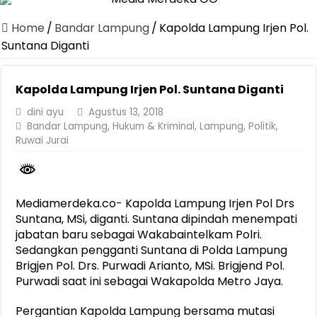
Canangkan Desa TAPIS dan Luncurkan Sekolah Lansia di Kampun
Home
/
Bandar Lampung
/
Kapolda Lampung Irjen Pol.
Pemprov Lampung Berhasil Kendalikan Inflasi, Jadi Provinsi dengan 
Suntana Diganti
Pemprov Lampung Perkuat Pembangunan Rumah Layak Huni untuk
Kapolda Lampung Irjen Pol. Suntana Diganti
Dirut Jasa Raharja Dampingi Wamenhub Tinjau Penanganan Korban
dini ayu
Agustus 13, 2018
Pastikan Pelayanan Maksimal, Direksi Jasa Raharja Tinjau Korban 
Bandar Lampung
,
Hukum & Kriminal
,
Lampung
,
Politik
,
Dirut Jasa Raharja Dampingi Wamenhub Tinjau Penanganan Korban
Ruwai Jurai
Jasa Raharja Jamin Seluruh Korban Kebakaran KM Mutiara Sentosa 
Gubernur Mirza Ajak IAI Darul Fattah Cetak SDM Adaptif Berland
Mediamerdeka.co- Kapolda Lampung Irjen Pol Drs
Purnama Wulan Sari Mirza Buka SiSeSa Roadshow Lampung 2026, Do
Suntana, MSi, diganti. Suntana dipindah menempati
jabatan baru sebagai Wakabaintelkam Polri.
Sedangkan pengganti Suntana di Polda Lampung
Brigjen Pol. Drs. Purwadi Arianto, MSi. Brigjend Pol.
Purwadi saat ini sebagai Wakapolda Metro Jaya.
Pergantian Kapolda Lampung bersama mutasi