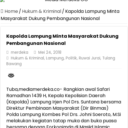
Canangkan Desa TAPIS dan Luncurkan Sekolah Lansia di Kampun
Home
/
Hukum & Kriminal
/
Kapolda Lampung Minta
Pemprov Lampung Berhasil Kendalikan Inflasi, Jadi Provinsi dengan 
Masyarakat Dukung Pembangunan Nasional
Pemprov Lampung Perkuat Pembangunan Rumah Layak Huni untuk
Kapolda Lampung Minta Masyarakat Dukung
Dirut Jasa Raharja Dampingi Wamenhub Tinjau Penanganan Korban
Pembangunan Nasional
Pastikan Pelayanan Maksimal, Direksi Jasa Raharja Tinjau Korban 
merdeka
Mei 24, 2018
Dirut Jasa Raharja Dampingi Wamenhub Tinjau Penanganan Korban
Hukum & Kriminal
,
Lampung
,
Politik
,
Ruwai Jurai
,
Tulang
Bawang
Jasa Raharja Jamin Seluruh Korban Kebakaran KM Mutiara Sentosa 
Gubernur Mirza Ajak IAI Darul Fattah Cetak SDM Adaptif Berland
Purnama Wulan Sari Mirza Buka SiSeSa Roadshow Lampung 2026, Do
Tuba,mediamerdeka.co- Rangkian awal Safari
Ramadhan 1439 H, Kepala Kepolisian Daerah
(Kapolda) Lampung Irjen Pol Drs. Suntana bersama
Direktur Pembinaan Masyarakat (Dir Binmas)
Polda Lampung Kombes Pol Drs. Johni Soeroto, M.Si
melakukan kegiatan tatap muka dan buka puasa
bersama dengan Forkopimda di Masjid Islamic