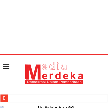
Warning
: getimagesize(https://mediamerdeka.co/wp-
content/uploads/2018/03/427AE347-2091-4792-B01D-
2D98ED6105AF.jpeg): Failed to open stream: HTTP
request failed! HTTP/1.1 404 Not Found in
/home/u711060917/domains/mediamerdeka.co/pub
content/plugins/easy-social-share-
buttons3/lib/modules/social-share-
optimization/class-opengraph.php
on line
630
Jasa Raharja Serahkan Santunan kepada Ahli Waris Korban Kebakar