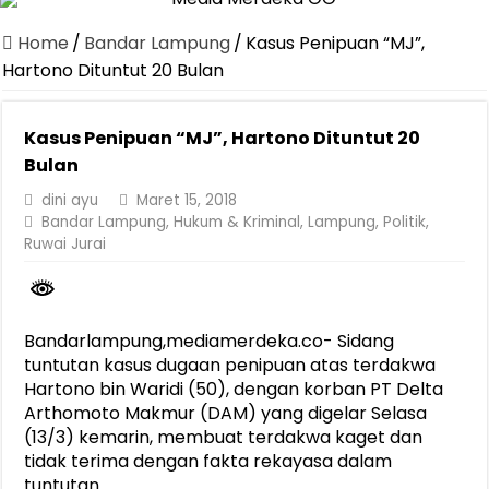
Canangkan Desa TAPIS dan Luncurkan Sekolah Lansia di Kampun
Home
/
Bandar Lampung
/
Kasus Penipuan “MJ”,
Pemprov Lampung Berhasil Kendalikan Inflasi, Jadi Provinsi dengan 
Hartono Dituntut 20 Bulan
Pemprov Lampung Perkuat Pembangunan Rumah Layak Huni untuk
Kasus Penipuan “MJ”, Hartono Dituntut 20
Dirut Jasa Raharja Dampingi Wamenhub Tinjau Penanganan Korban
Bulan
Pastikan Pelayanan Maksimal, Direksi Jasa Raharja Tinjau Korban 
dini ayu
Maret 15, 2018
Dirut Jasa Raharja Dampingi Wamenhub Tinjau Penanganan Korban
Bandar Lampung
,
Hukum & Kriminal
,
Lampung
,
Politik
,
Ruwai Jurai
Jasa Raharja Jamin Seluruh Korban Kebakaran KM Mutiara Sentosa 
Gubernur Mirza Ajak IAI Darul Fattah Cetak SDM Adaptif Berland
Purnama Wulan Sari Mirza Buka SiSeSa Roadshow Lampung 2026, Do
Bandarlampung,mediamerdeka.co- Sidang
tuntutan kasus dugaan penipuan atas terdakwa
Hartono bin Waridi (50), dengan korban PT Delta
Arthomoto Makmur (DAM) yang digelar Selasa
(13/3) kemarin, membuat terdakwa kaget dan
tidak terima dengan fakta rekayasa dalam
tuntutan.