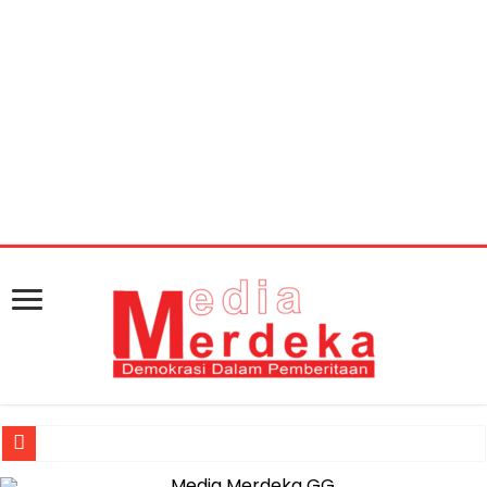
Warning
: getimagesize(https://mediamerdeka.co/wp-
content/uploads/2018/02/a5ba919c-1bcb-47f3-886a-
efa52e613cae.jpg): Failed to open stream: HTTP request
failed! HTTP/1.1 404 Not Found in
/home/u711060917/domains/mediamerdeka.co/pub
content/plugins/easy-social-share-
buttons3/lib/modules/social-share-
optimization/class-opengraph.php
on line
630
Jasa Raharja Serahkan Santunan kepada Ahli Waris Korban Kebakar