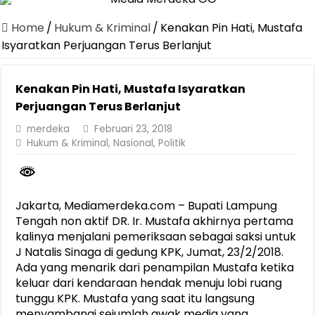
Canangkan Desa TAPIS dan Luncurkan Sekolah Lansia di Kampun
Home
/
Hukum & Kriminal
/
Kenakan Pin Hati, Mustafa
Pemprov Lampung Berhasil Kendalikan Inflasi, Jadi Provinsi dengan 
Isyaratkan Perjuangan Terus Berlanjut
Pemprov Lampung Perkuat Pembangunan Rumah Layak Huni untuk
Kenakan Pin Hati, Mustafa Isyaratkan
Dirut Jasa Raharja Dampingi Wamenhub Tinjau Penanganan Korban
Perjuangan Terus Berlanjut
Pastikan Pelayanan Maksimal, Direksi Jasa Raharja Tinjau Korban 
merdeka
Februari 23, 2018
Dirut Jasa Raharja Dampingi Wamenhub Tinjau Penanganan Korban
Hukum & Kriminal
,
Nasional
,
Politik
Jasa Raharja Jamin Seluruh Korban Kebakaran KM Mutiara Sentosa 
Gubernur Mirza Ajak IAI Darul Fattah Cetak SDM Adaptif Berland
Jakarta, Mediamerdeka.com – Bupati Lampung
Purnama Wulan Sari Mirza Buka SiSeSa Roadshow Lampung 2026, Do
Tengah non aktif DR. Ir. Mustafa akhirnya pertama
kalinya menjalani pemeriksaan sebagai saksi untuk
J Natalis Sinaga di gedung KPK, Jumat, 23/2/2018.
Ada yang menarik dari penampilan Mustafa ketika
keluar dari kendaraan hendak menuju lobi ruang
tunggu KPK. Mustafa yang saat itu langsung
menyambangi sejumlah awak media yang