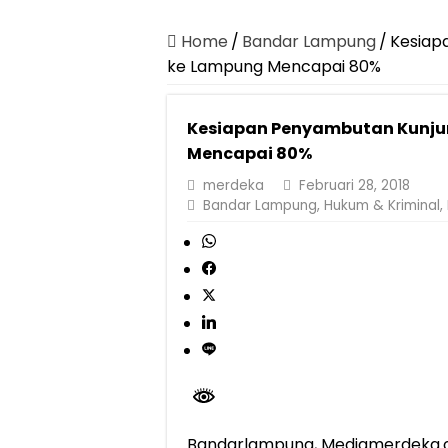
Pemprov Lampung 
Home
/
Bandar Lampung
/
Kesiap
Dirut Jasa Raharj
ke Lampung Mencapai 80%
Pastikan Pelayana
Dirut Jasa Raharj
Kesiapan Penyambutan Kunjun
Jasa Raharja Jami
Mencapai 80%
Gubernur Mirza Aj
merdeka
Februari 28, 2018
Bandar Lampung
,
Hukum & Kriminal
,
Purnama Wulan Sar
Purnama Wulan Sar
Bandarlampung, Mediamerdeka.c