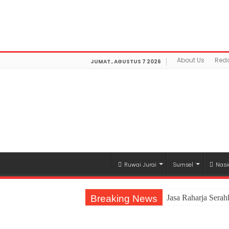
Warning
: getimagesize(https://mediamerdeka.co/wp-co
Found in
/home/u711060917/domains/mediamerdeka.c
optimization/class-opengraph.php
on line
630
About Us
Reda
JUMAT , AGUSTUS 7 2026
Ruwai Jurai
Sumsel
Nasi
Breaking News
Jasa Raharja Sera
Pemprov Lampung Be