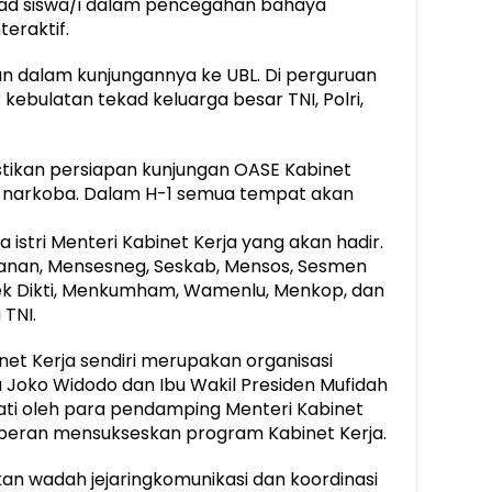
kad siswa/i dalam pencegahan bahaya
teraktif.
an dalam kunjungannya ke UBL. Di perguruan
ar kebulatan tekad keluarga besar TNI, Polri,
stikan persiapan kunjungan OASE Kabinet
 narkoba. Dalam H-1 semua tempat akan
stri Menteri Kabinet Kerja yang akan hadir.
ahanan, Mensesneg, Seskab, Mensos, Sesmen
tek Dikti, Menkumham, Wamenlu, Menkop, dan
 TNI.
net Kerja sendiri merupakan organisasi
a Joko Widodo dan Ibu Wakil Presiden Mufidah
akati oleh para pendamping Menteri Kabinet
peran mensukseskan program Kabinet Kerja.
an wadah jejaringkomunikasi dan koordinasi