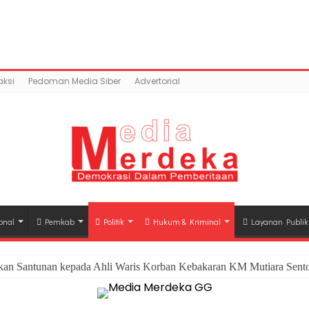
ntent/uploads/2018/02/IMG-20180228-WA0112.jpg): Failed
o/public_html/wp-content/plugins/easy-social-sh
ksi
Pedoman Media Siber
Advertorial
onal
Pemkab
Politik
Hukum & Kriminal
Layanan Publik
hkan Santunan kepada Ahli Waris Korban Kebakaran KM Mutiara Sento
rhasil Kendalikan Inflasi, Jadi Provinsi dengan Inflasi Terendah di 