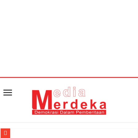
Warning
: getimagesize(https://mediamerdeka.co/wp-
content/uploads/2019/05/Screenshot_2019-05-08-14-
14-08-748_com.miui_.gallery-660x330.jpg): Failed to
open stream: HTTP request failed! HTTP/1.1 404 Not
Found in
/home/u711060917/domains/mediamerdeka.co/pub
content/plugins/easy-social-share-
buttons3/lib/modules/social-share-
optimization/class-opengraph.php
on line
630