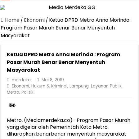
Jasa Raharja Serahkan Santunan kepada Ahli Waris Korban Kebakar
Canangkan Desa TAPIS dan Luncurkan Sekolah Lansia di Kampun
Home
/
Ekonomi
/
Ketua DPRD Metro Anna Morinda :
Pemprov Lampung Berhasil Kendalikan Inflasi, Jadi Provinsi dengan 
Program Pasar Murah Benar Benar Menyentuh
Masyarakat
Pemprov Lampung Perkuat Pembangunan Rumah Layak Huni untuk
Dirut Jasa Raharja Dampingi Wamenhub Tinjau Penanganan Korban
Ketua DPRD Metro Anna Morinda : Program
Pastikan Pelayanan Maksimal, Direksi Jasa Raharja Tinjau Korban 
Pasar Murah Benar Benar Menyentuh
Dirut Jasa Raharja Dampingi Wamenhub Tinjau Penanganan Korban
Masyarakat
Jasa Raharja Jamin Seluruh Korban Kebakaran KM Mutiara Sentosa 
merdeka
Mei 8, 2019
Ekonomi
,
Hukum & Kriminal
,
Lampung
,
Layanan Publik
,
Gubernur Mirza Ajak IAI Darul Fattah Cetak SDM Adaptif Berland
Metro
,
Politik
Purnama Wulan Sari Mirza Buka SiSeSa Roadshow Lampung 2026, Do
Metro, (Mediamerdeka.co)- Program Pasar Murah
yang digelar oleh Pemerintah Kota Metro,
diharapkan benarbenar menyentuh masyarakat