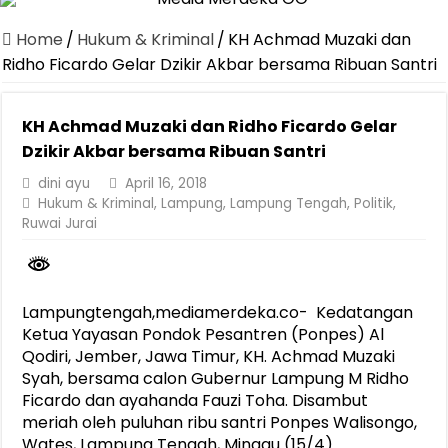
Dirut Jasa Raharja Dampingi Wamenhub Tinjau Penanganan Korban
Home
/
Hukum & Kriminal
/
KH Achmad Muzaki dan
Pastikan Pelayanan Maksimal, Direksi Jasa Raharja Tinjau Korban 
Ridho Ficardo Gelar Dzikir Akbar bersama Ribuan Santri
Dirut Jasa Raharja Dampingi Wamenhub Tinjau Penanganan Korban
KH Achmad Muzaki dan Ridho Ficardo Gelar
Jasa Raharja Jamin Seluruh Korban Kebakaran KM Mutiara Sentosa 
Dzikir Akbar bersama Ribuan Santri
Gelar Audiensi, Jasa Raharja dan Kementerian PANRB Perkuat K
dini ayu
April 16, 2018
Berkontribusi terhadap Keselamatan dan Mobilitas Masyarakat, Jasa
Hukum & Kriminal
,
Lampung
,
Lampung Tengah
,
Politik
,
Ruwai Jurai
Pemprov Lampung Dukung Penuh Lampung Financial Festival, Perk
Pengesahan Raperda APBD 2025 Jadi Langkah Penguatan Akuntabi
Ketua PMI Provinsi Lampung Lantik Pengurus PMI Lampung Selat
Lampungtengah,mediamerdeka.co- Kedatangan
Ketua Yayasan Pondok Pesantren (Ponpes) Al
Qodiri, Jember, Jawa Timur, KH. Achmad Muzaki
Syah, bersama calon Gubernur Lampung M Ridho
Ficardo dan ayahanda Fauzi Toha. Disambut
meriah oleh puluhan ribu santri Ponpes Walisongo,
Wates, Lampung Tengah, Minggu (15/4).