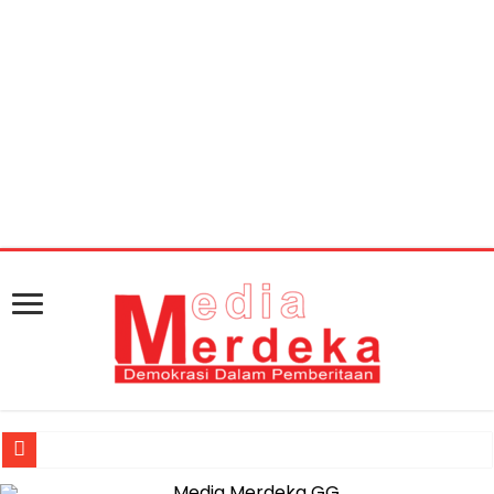
Warning
: getimagesize(https://mediamerdeka.co/wp-
content/uploads/2018/04/0ACB4ED6-F122-4B05-83BA-
40D5CC891B95.jpeg): Failed to open stream: HTTP
request failed! HTTP/1.1 404 Not Found in
/home/u711060917/domains/mediamerdeka.co/pub
content/plugins/easy-social-share-
buttons3/lib/modules/social-share-
optimization/class-opengraph.php
on line
630
Jasa Raharja Serahkan Santunan kepada Ahli Waris Korban Kebakar