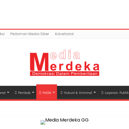
ontent/uploads/2019/11/3619e25f-0dce-4c3f-93a3-38d948
mains/mediamerdeka.co/public_html/wp-content/p
class-opengraph.php
on line
630
ksi
Pedoman Media Siber
Advertorial
onal
Pemkab
Politik
Hukum & Kriminal
Layanan Publik
hli Waris Korban Kebakaran KM Mutiara Sentosa II