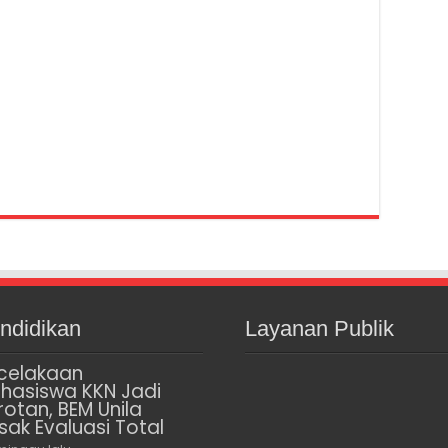
ndidikan
Layanan Publik
celakaan
hasiswa KKN Jadi
rotan, BEM Unila
sak Evaluasi Total