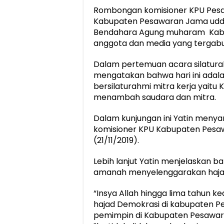
Rombongan komisioner KPU Pesa
Kabupaten Pesawaran Jama uddin,
Bendahara Agung muharam Kab
anggota dan media yang tergab
Dalam pertemuan acara silaturah
mengatakan bahwa hari ini adala
bersilaturahmi mitra kerja yait
menambah saudara dan mitra.
Dalam kunjungan ini Yatin menya
komisioner KPU Kabupaten Pesa
(21/11/2019).
Lebih lanjut Yatin menjelaskan b
amanah menyelenggarakan hajat 
“Insya Allah hingga lima tahun k
hajad Demokrasi di kabupaten P
pemimpin di Kabupaten Pesawara