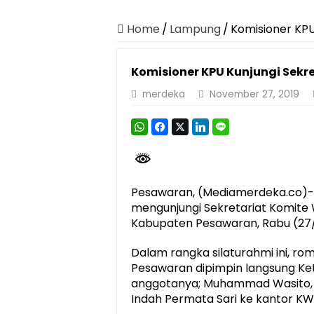
Dirut Jasa Raharja Dampingi Wamenhub T
Pastikan Pelayanan Maksimal, Direksi Jas
Home
/
Lampung
/
Komisioner KPU
Dirut Jasa Raharja Dampingi Wamenhub T
Komisioner KPU Kunjungi Sekr
Jasa Raharja Jamin Seluruh Korban Kebak
merdeka
November 27, 2019
Gelar Audiensi, Jasa Raharja dan Keme
Berkontribusi terhadap Keselamatan dan M
Jasa Raharja dan Korlantas Polri Ajak Ma
FLLAJ Kabupaten Tanggamus Perkuat Sine
Pesawaran, (Mediamerdeka.co)-
Festival Literasi Lampung 2026 Dorong Pe
mengunjungi Sekretariat Komite
Kabupaten Pesawaran, Rabu (27/1
Dalam rangka silaturahmi ini, 
Pesawaran dipimpin langsung Ket
anggotanya; Muhammad Wasito, Yu
Indah Permata Sari ke kantor K