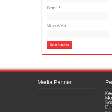
Email
*
Situs Web
Media Partner
Pe
Ke
Ma
So
De