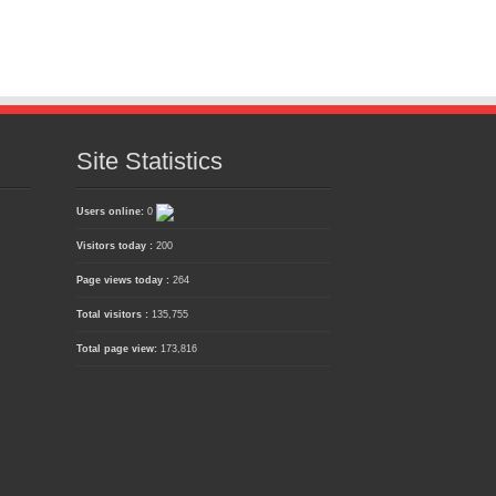
Site Statistics
Users online:
0
Visitors today :
200
Page views today :
264
Total visitors :
135,755
Total page view:
173,816