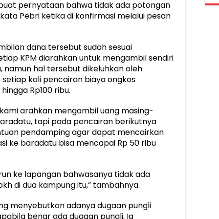
buat pernyataan bahwa tidak ada potongan
ata Pebri ketika di konfirmasi melalui pesan
mbilan dana tersebut sudah sesuai
tiap KPM diarahkan untuk mengambil sendiri
, namun hal tersebut dikeluhkan oleh
etiap kali pencairan biaya ongkos
hingga Rp100 ribu.
kami arahkan mengambil uang masing-
aradatu, tapi pada pencairan berikutnya
ntuan pendamping agar dapat mencairkan
asi ke baradatu bisa mencapai Rp 50 ribu
turun ke lapangan bahwasanya tidak ada
h di dua kampung itu,” tambahnya.
ang menyebutkan adanya dugaan pungli
 apabila benar ada dugaan pungli, Ia