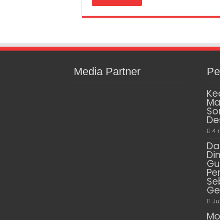
Media Partner
Pe
Ke
Ma
So
De
4 
Da
Di
Gu
Pe
Se
Ge
Ju
Mo