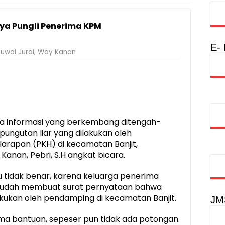
Rumah Layak Huni untuk Dukung SDM Unggul dan Masyarakat Seha
ya Pungli Penerima KPM
injau Penanganan Korban KM Mutiara Sentosa II di RS PHC Surabay
a Raharja Tinjau Korban Kebakaran KM Mutiara Sentosa II
E-
uwai Jurai
,
Way Kanan
injau Penanganan Korban KM Mutiara Sentosa II di RS PHC Surabay
aran KM Mutiara Sentosa II di Perairan Sumenep
tak SDM Adaptif Berlandaskan Nilai Agama
oadshow Lampung 2026, Dorong Kolaborasi Industri Kreatif dan Fas
a informasi yang berkembang ditengah-
ungutan liar yang dilakukan oleh
rapan (PKH) di kecamatan Banjit,
anan, Pebri, S.H angkat bicara.
 tidak benar, karena keluarga penerima
sudah membuat surat pernyataan bahwa
kukan oleh pendamping di kecamatan Banjit.
JM
ma bantuan, sepeser pun tidak ada potongan.