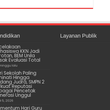
ndidikan
Layanan Publik
celakaan
hasiswa KKN Jadi
rotan, BEM Unila
sak Evaluasi Total
minggu lalu
ri Sekolah Paling
minati Hingga
dang Juara, SMPN 2
rkuat Reputasi
bagai Pencetak
nerasi Unggul
li 5, 2026
mentum Hari Guru