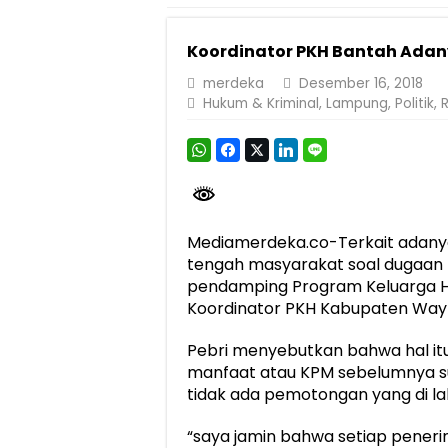
Pemprov Lampung Perkuat Pembangunan 
Koordinator PKH Bantah Adan
Dirut Jasa Raharja Dampingi Wamenhub T
merdeka
Desember 16, 2018
Pastikan Pelayanan Maksimal, Direksi Jas
Hukum & Kriminal
,
Lampung
,
Politik
,
R
Dirut Jasa Raharja Dampingi Wamenhub T
Jasa Raharja Jamin Seluruh Korban Kebak
Gubernur Mirza Ajak IAI Darul Fattah Ce
Purnama Wulan Sari Mirza Buka SiSeSa R
Mediamerdeka.co-Terkait adany
tengah masyarakat soal dugaan p
pendamping Program Keluarga Ha
Koordinator PKH Kabupaten Way K
Pebri menyebutkan bahwa hal itu
manfaat atau KPM sebelumnya 
tidak ada pemotongan yang di la
“saya jamin bahwa setiap peneri