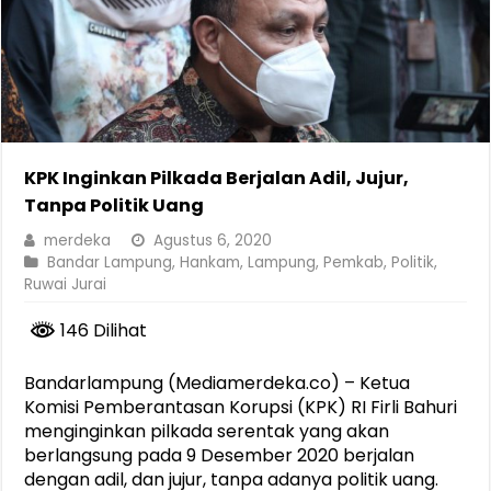
KPK Inginkan Pilkada Berjalan Adil, Jujur,
Tanpa Politik Uang
merdeka
Agustus 6, 2020
Bandar Lampung
,
Hankam
,
Lampung
,
Pemkab
,
Politik
,
Ruwai Jurai
146 Dilihat
Bandarlampung (Mediamerdeka.co) – Ketua
Komisi Pemberantasan Korupsi (KPK) RI Firli Bahuri
menginginkan pilkada serentak yang akan
berlangsung pada 9 Desember 2020 berjalan
dengan adil, dan jujur, tanpa adanya politik uang.