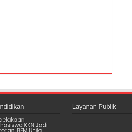
ndidikan
Layanan Publik
celakaan
hasiswa KKN Jadi
rotan, BEM Unila