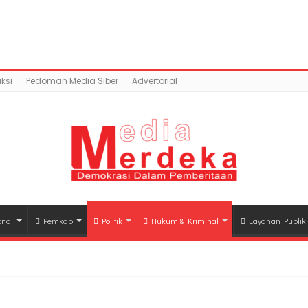
content/uploads/2018/04/F20EE512-045A-41DC-8E23-94D7
mains/mediamerdeka.co/public_html/wp-content/p
class-opengraph.php
on line
630
ksi
Pedoman Media Siber
Advertorial
onal
Pemkab
Politik
Hukum & Kriminal
Layanan Publik
hli Waris Korban Kebakaran KM Mutiara Sentosa II