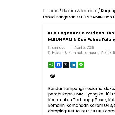
Canangkan Desa TAPIS dan Luncurkan S
Pemprov Lampung Berhasil Kendalikan Infla
Home
/
Hukum & Kriminal
/
Kunjun
Lanud Pangeran M.BUN YAMIN Dan P
Pemprov Lampung Perkuat Pembangunan 
Dirut Jasa Raharja Dampingi Wamenhub T
Kunjungan Kerja Perdana DA
Pastikan Pelayanan Maksimal, Direksi Jas
M.BUN YAMIN Dan Polres Tula
Dirut Jasa Raharja Dampingi Wamenhub T
dini ayu
April 5, 2018
Hukum & Kriminal
,
Lampung
,
Politik
,
R
Jasa Raharja Jamin Seluruh Korban Kebak
Gubernur Mirza Ajak IAI Darul Fattah Ce
Purnama Wulan Sari Mirza Buka SiSeSa R
Bandar Lampung,mediamerdeka.c
pembukaan TMMD yang ke-101 ta
Kecamatan Terbanggi Besar, Ka
kemarin, Komandan Korem 043/Gat
dampingi Ketua Persit KCK Koorca