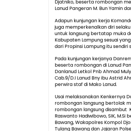
Djatniko, beserta rombongan me
Lanud Pangeran M. Bun Yamin da
Adapun kunjungan kerja Komand
juga memperkenalkan diri selaku
untuk langsung bertatap muka de
Kabupaten Lampung sesuai yang 
dari Propinsi Lampung itu sendir
Pada kunjungan kerjanya Danrem 
beserta rombongan di Lanud Pan
Danlanud Letkol Pnb Ahmad Mulyo
Cab.9/D.I Lanud Bny ibu Astrid 
perwira staf di Mako Lanud.
Usai melaksanakan Kenkernya 
rombongan langsung bertolak m
rombongan langsung disambut K
Raswanto Hadiwibowo, SIK, M.Si 
Bawang, Wakapolres Kompol Djoni
Tulang Bawang dan Jajaran Polse