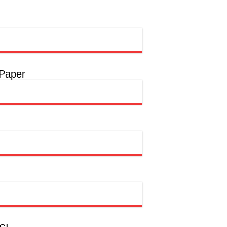
rong Pembangunan SDM Dimulai dari Desa
t
a
 Paper
a
hion Muslim