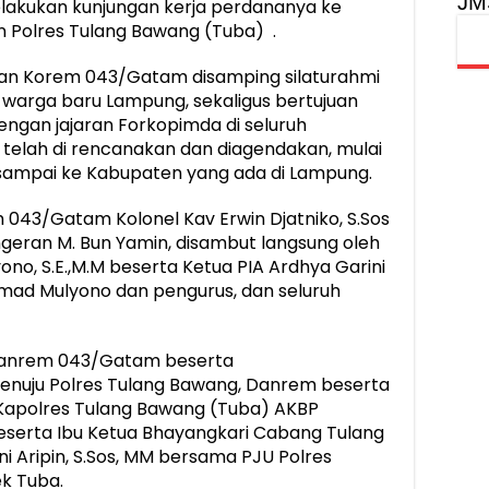
JM
lakukan kunjungan kerja perdananya ke
n Polres Tulang Bawang (Tuba) .
an Korem 043/Gatam disamping silaturahmi
 warga baru Lampung, sekaligus bertujuan
ngan jajaran Forkopimda di seluruh
telah di rencanakan dan diagendakan, mulai
i sampai ke Kabupaten yang ada di Lampung.
043/Gatam Kolonel Kav Erwin Djatniko, S.Sos
geran M. Bun Yamin, disambut langsung oleh
no, S.E.,M.M beserta Ketua PIA Ardhya Garini
Ahmad Mulyono dan pengurus, dan seluruh
Danrem 043/Gatam beserta
enuju Polres Tulang Bawang, Danrem beserta
apolres Tulang Bawang (Tuba) AKBP
beserta Ibu Ketua Bhayangkari Cabang Tulang
 Aripin, S.Sos, MM bersama PJU Polres
k Tuba.