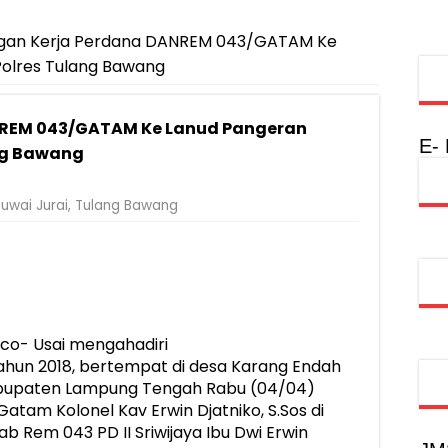
ekolah Lansia di Kampung Rukti Endah, Ketua TP PKK Lampung Do
si, Jadi Provinsi dengan Inflasi Terendah di Sumatera
gan Kerja Perdana DANREM 043/GATAM Ke
olres Tulang Bawang
Rumah Layak Huni untuk Dukung SDM Unggul dan Masyarakat Seha
injau Penanganan Korban KM Mutiara Sentosa II di RS PHC Surabay
NREM 043/GATAM Ke Lanud Pangeran
a Raharja Tinjau Korban Kebakaran KM Mutiara Sentosa II
E-
ng Bawang
injau Penanganan Korban KM Mutiara Sentosa II di RS PHC Surabay
uwai Jurai
,
Tulang Bawang
aran KM Mutiara Sentosa II di Perairan Sumenep
tak SDM Adaptif Berlandaskan Nilai Agama
oadshow Lampung 2026, Dorong Kolaborasi Industri Kreatif dan Fas
o- Usai mengahadiri
hun 2018, bertempat di desa Karang Endah
bupaten Lampung Tengah Rabu (04/04)
am Kolonel Kav Erwin Djatniko, S.Sos di
b Rem 043 PD II Sriwijaya Ibu Dwi Erwin