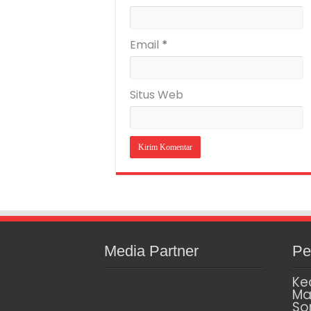
Email
*
Situs Web
Media Partner
Pe
Ke
Ma
So