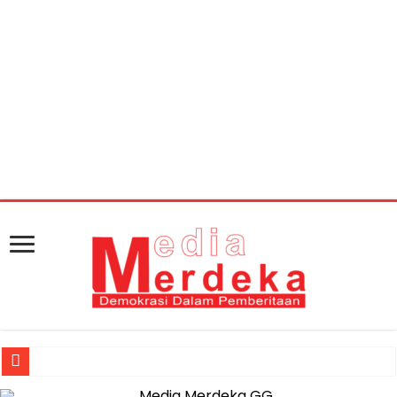
Warning
: getimagesize(https://mediamerdeka.co/wp-
content/uploads/2020/01/8262d86f-78fa-437f-9135-
ecf01bf2b192.jpg): Failed to open stream: HTTP request
failed! HTTP/1.1 404 Not Found in
/home/u711060917/domains/mediamerdeka.co/pub
content/plugins/easy-social-share-
buttons3/lib/modules/social-share-
optimization/class-opengraph.php
on line
630
Jasa Raharja Serahkan Santunan kepada Ahli Waris Korban Kebakar