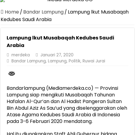
Canangkan Desa TAPIS dan Luncurkan Sekolah Lansia di Kampun
Home
/
Bandar Lampung
/
Lampung lkut Musabaqah
Pemprov Lampung Berhasil Kendalikan Inflasi, Jadi Provinsi dengan 
Kedubes Saudi Arabia
Pemprov Lampung Perkuat Pembangunan Rumah Layak Huni untuk
Lampung lkut Musabaqah Kedubes Saudi
Dirut Jasa Raharja Dampingi Wamenhub Tinjau Penanganan Korban
Arabia
Pastikan Pelayanan Maksimal, Direksi Jasa Raharja Tinjau Korban 
merdeka
Januari 27, 2020
Dirut Jasa Raharja Dampingi Wamenhub Tinjau Penanganan Korban
Bandar Lampung
,
Lampung
,
Politik
,
Ruwai Jurai
Jasa Raharja Jamin Seluruh Korban Kebakaran KM Mutiara Sentosa 
Gubernur Mirza Ajak IAI Darul Fattah Cetak SDM Adaptif Berland
Bandarlampung (Mediamerdeka.co) — Provinsi
Purnama Wulan Sari Mirza Buka SiSeSa Roadshow Lampung 2026, Do
Lampung siap mengikuti Musabaqah Tahunan
Hafalan Al-Qur’an dan Al Hadist Pangeran Sultan
Bin Abdul Aziz As Sau’ud yang diselenggarakan oleh
Atase Agama Kedubes Saudi Arabia di Indonesia
pada 3-6 Februari 2020 mendatang.
Hal itu diungkapkan Staft Ahli Gubernur bidang