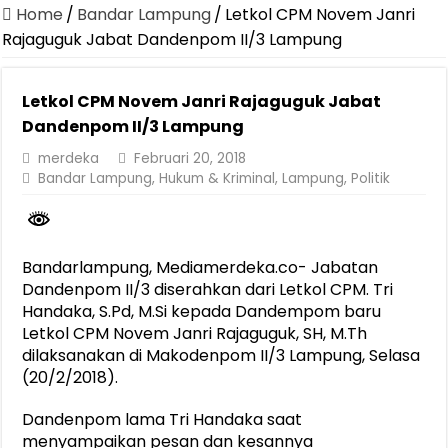
Dirut Jasa Raharja Dampingi Wamenhub Tinjau Penanganan Korban
Home
/
Bandar Lampung
/
Letkol CPM Novem Janri
Pastikan Pelayanan Maksimal, Direksi Jasa Raharja Tinjau Korban 
Rajaguguk Jabat Dandenpom II/3 Lampung
Dirut Jasa Raharja Dampingi Wamenhub Tinjau Penanganan Korban
Letkol CPM Novem Janri Rajaguguk Jabat
Jasa Raharja Jamin Seluruh Korban Kebakaran KM Mutiara Sentosa 
Dandenpom II/3 Lampung
Gelar Audiensi, Jasa Raharja dan Kementerian PANRB Perkuat K
merdeka
Februari 20, 2018
Berkontribusi terhadap Keselamatan dan Mobilitas Masyarakat, Jasa
Bandar Lampung
,
Hukum & Kriminal
,
Lampung
,
Politik
Jasa Raharja dan Korlantas Polri Ajak Masyarakat Akhiri Lawan Ar
FLLAJ Kabupaten Tanggamus Perkuat Sinergi Keselamatan Lalu Li
Bandarlampung, Mediamerdeka.co- Jabatan
Festival Literasi Lampung 2026 Dorong Perpustakaan Jadi Ruang Ed
Dandenpom II/3 diserahkan dari Letkol CPM. Tri
Handaka, S.Pd, M.Si kepada Dandempom baru
Letkol CPM Novem Janri Rajaguguk, SH, M.Th
dilaksanakan di Makodenpom II/3 Lampung, Selasa
(20/2/2018).
Dandenpom lama Tri Handaka saat
menyampaikan pesan dan kesannya