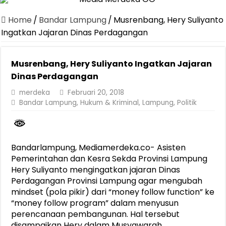
Canangkan Desa TAPIS dan Luncurkan Sekolah Lansia di Kampun
Home
/
Bandar Lampung
/
Musrenbang, Hery Suliyanto
Pemprov Lampung Berhasil Kendalikan Inflasi, Jadi Provinsi dengan 
Ingatkan Jajaran Dinas Perdagangan
Pemprov Lampung Perkuat Pembangunan Rumah Layak Huni untuk
Musrenbang, Hery Suliyanto Ingatkan Jajaran
Dirut Jasa Raharja Dampingi Wamenhub Tinjau Penanganan Korban
Dinas Perdagangan
Pastikan Pelayanan Maksimal, Direksi Jasa Raharja Tinjau Korban 
merdeka
Februari 20, 2018
Dirut Jasa Raharja Dampingi Wamenhub Tinjau Penanganan Korban
Bandar Lampung
,
Hukum & Kriminal
,
Lampung
,
Politik
Jasa Raharja Jamin Seluruh Korban Kebakaran KM Mutiara Sentosa 
Gubernur Mirza Ajak IAI Darul Fattah Cetak SDM Adaptif Berland
Bandarlampung, Mediamerdeka.co- Asisten
Purnama Wulan Sari Mirza Buka SiSeSa Roadshow Lampung 2026, Do
Pemerintahan dan Kesra Sekda Provinsi Lampung
Hery Suliyanto mengingatkan jajaran Dinas
Perdagangan Provinsi Lampung agar mengubah
mindset (pola pikir) dari “money follow function” ke
“money follow program” dalam menyusun
perencanaan pembangunan. Hal tersebut
disampaikan Hery dalam Musyawarah