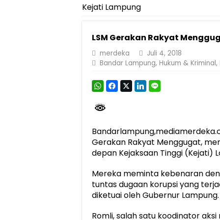
Kejati Lampung
Pemprov Lampung Perkuat Pembangunan 
Dirut Jasa Raharja Dampingi Wamenhub T
LSM Gerakan Rakyat Mengguga
Pastikan Pelayanan Maksimal, Direksi Jas
merdeka
Juli 4, 2018
Dirut Jasa Raharja Dampingi Wamenhub T
Bandar Lampung
,
Hukum & Kriminal
,
Jasa Raharja Jamin Seluruh Korban Kebak
Gubernur Mirza Ajak IAI Darul Fattah Ce
Purnama Wulan Sari Mirza Buka SiSeSa R
Bandarlampung,mediamerdeka.c
Gerakan Rakyat Menggugat, men
depan Kejaksaan Tinggi (Kejati) 
Mereka meminta kebenaran deng
tuntas dugaan korupsi yang terja
diketuai oleh Gubernur Lampung.
Romli, salah satu koodinator aks