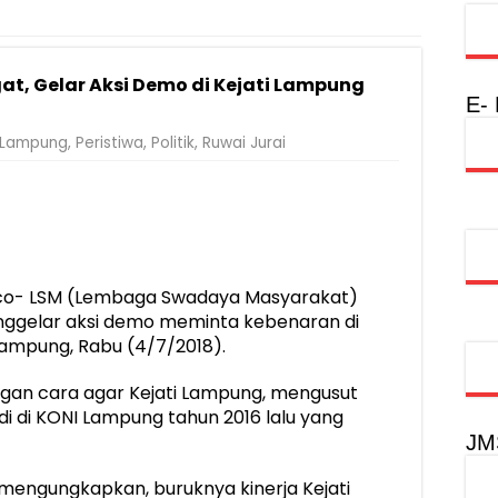
Rumah Layak Huni untuk Dukung SDM Unggul dan Masyarakat Seha
injau Penanganan Korban KM Mutiara Sentosa II di RS PHC Surabay
t, Gelar Aksi Demo di Kejati Lampung
a Raharja Tinjau Korban Kebakaran KM Mutiara Sentosa II
E-
injau Penanganan Korban KM Mutiara Sentosa II di RS PHC Surabay
Lampung
,
Peristiwa
,
Politik
,
Ruwai Jurai
aran KM Mutiara Sentosa II di Perairan Sumenep
tak SDM Adaptif Berlandaskan Nilai Agama
oadshow Lampung 2026, Dorong Kolaborasi Industri Kreatif dan Fas
o- LSM (Lembaga Swadaya Masyarakat)
ggelar aksi demo meminta kebenaran di
Lampung, Rabu (4/7/2018).
an cara agar Kejati Lampung, mengusut
di di KONI Lampung tahun 2016 lalu yang
JM
i mengungkapkan, buruknya kinerja Kejati