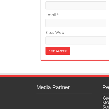
Email
*
Situs Web
Media Partner
Pe
Ke
Ma
So