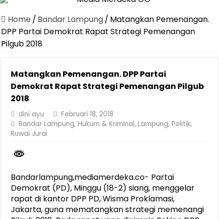
Canangkan Desa TAPIS dan Luncurkan Sekolah Lansia di Kampun
Home
/
Bandar Lampung
/
Matangkan Pemenangan.
Pemprov Lampung Berhasil Kendalikan Inflasi, Jadi Provinsi dengan 
DPP Partai Demokrat Rapat Strategi Pemenangan
Pilgub 2018
Pemprov Lampung Perkuat Pembangunan Rumah Layak Huni untuk
Dirut Jasa Raharja Dampingi Wamenhub Tinjau Penanganan Korban
Matangkan Pemenangan. DPP Partai
Pastikan Pelayanan Maksimal, Direksi Jasa Raharja Tinjau Korban 
Demokrat Rapat Strategi Pemenangan Pilgub
Dirut Jasa Raharja Dampingi Wamenhub Tinjau Penanganan Korban
2018
Jasa Raharja Jamin Seluruh Korban Kebakaran KM Mutiara Sentosa 
dini ayu
Februari 18, 2018
Bandar Lampung
,
Hukum & Kriminal
,
Lampung
,
Politik
,
Gubernur Mirza Ajak IAI Darul Fattah Cetak SDM Adaptif Berland
Ruwai Jurai
Purnama Wulan Sari Mirza Buka SiSeSa Roadshow Lampung 2026, Do
Bandarlampung,mediamerdeka.co- Partai
Demokrat (PD), Minggu (18-2) siang, menggelar
rapat di kantor DPP PD, Wisma Proklamasi,
Jakarta, guna mematangkan strategi memenangi