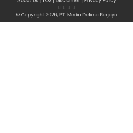
About Us
| TOS
| Disclaimer
| Privacy Policy
© Copyright 2026, PT. Media Delima Berjaya