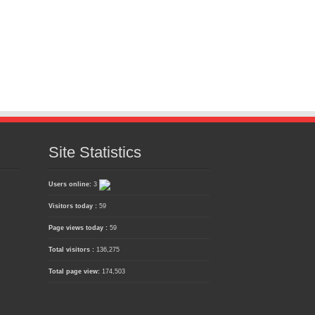
Site Statistics
Users online:
3
Visitors today :
59
Page views today :
59
Total visitors :
136,275
Total page view:
174,503