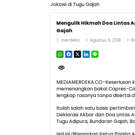
Jokowi di Tugu Gajah
Pemprov Lampung Perkuat Pembangunan 
Dirut Jasa Raharja Dampingi Wamenhub T
Mengulik Hikmah Doa Lintas 
Pastikan Pelayanan Maksimal, Direksi Jas
Gajah
Dirut Jasa Raharja Dampingi Wamenhub T
merdeka
Agustus 11, 2018
B
Jasa Raharja Jamin Seluruh Korban Kebak
Gubernur Mirza Ajak IAI Darul Fattah Ce
Purnama Wulan Sari Mirza Buka SiSeSa R
MEDIAMERDEKA.CO–Keseriusan k
memenangkan bakal Capres-Cawa
lengkap rasanya tanpa disertai d
Itulah salah satu basis pertimb
Deklarasi Akbar dan Doa Lintas
Tugu Adipura, Bundaran Gajah, Ba
Hal ini dibenarkan Ketua Panitia 