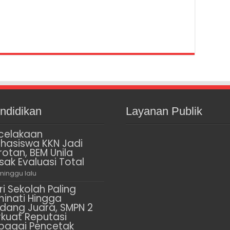
ndidikan
Layanan Publik
celakaan
hasiswa KKN Jadi
rotan, BEM Unila
sak Evaluasi Total
minggu lalu
ri Sekolah Paling
minati Hingga
dang Juara, SMPN 2
rkuat Reputasi
bagai Pencetak