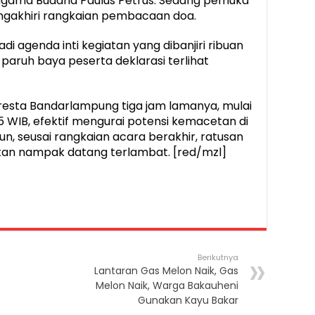
a agama Buddha Paulus Petrus. Sedang pemuka
engakhiri rangkaian pembacaan doa.
adi agenda inti kegiatan yang dibanjiri ribuan
aruh baya peserta deklarasi terlihat
olresta Bandarlampung tiga jam lamanya, mulai
05 WIB, efektif mengurai potensi kemacetan di
un, seusai rangkaian acara berakhir, ratusan
tan nampak datang terlambat. [red/mzl]
Berikutnya
Lantaran Gas Melon Naik, Gas
Melon Naik, Warga Bakauheni
Gunakan Kayu Bakar