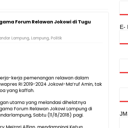
Rumah Layak Huni untuk Dukung SDM Unggul dan Masyarakat Seha
injau Penanganan Korban KM Mutiara Sentosa II di RS PHC Surabay
Agama Forum Relawan Jokowi di Tugu
a Raharja Tinjau Korban Kebakaran KM Mutiara Sentosa II
E-
injau Penanganan Korban KM Mutiara Sentosa II di RS PHC Surabay
andar Lampung
,
Lampung
,
Politik
aran KM Mutiara Sentosa II di Perairan Sumenep
tak SDM Adaptif Berlandaskan Nilai Agama
oadshow Lampung 2026, Dorong Kolaborasi Industri Kreatif dan Fas
erja-kerja pemenangan relawan dalam
pres RI 2019-2024 Jokowi-Ma’ruf Amin, tak
oa yang kaffah.
angan utama yang melandasi dihelatnya
 Agama Forum Relawan Jokowi Lampung di
JM
ndarlampung, Sabtu (11/8/2018) pagi.
Ary Meizari Alfian, mendampingi Ketua