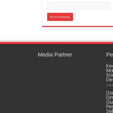
Media Partner
Pe
Ke
Ma
So
De
4 
Da
Di
Gu
Pe
Se