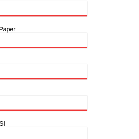
t
a
 Paper
a
hion Muslim
SI