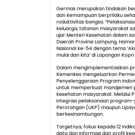
Germas merupakan tindakan be
dan kemampuan berprilaku sehat
roduktivitas bangsa. “Pelaksanaan
keluarga, tatanan masyarakat s
ujar Menteri Kesehatan dalam sa
Daerah Provinsi Lampung, Hamar
Nasional ke-54 dengan tema ‘Aku
mulai dari kita’ di Lapangan Kopri
Dalam mengimplementasikan pr
Kemenkes mengeluarkan Permen
Penyelenggaraan Program Indon
untuk memperkuat manajemen p
kesehatan masyarakat. Melalui 
integrasi pelaksanaan program
Perorangan (UKP) maupun Upay
berkesinambungan.
Targetnya, fokus kepada 12 indi
data dan informasi dari profil ke