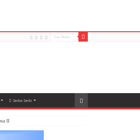
2B0974CB.jpeg): Failed to open stream: HTTP request
lugins/easy-social-share-
Serba Serbi
sa II