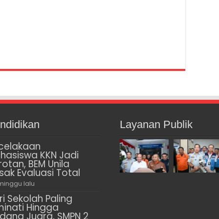
ndidikan
Layanan Publik
celakaan
hasiswa KKN Jadi
rotan, BEM Unila
sak Evaluasi Total
minggu lalu
ri Sekolah Paling
minati Hingga
dang Juara, SMPN 2