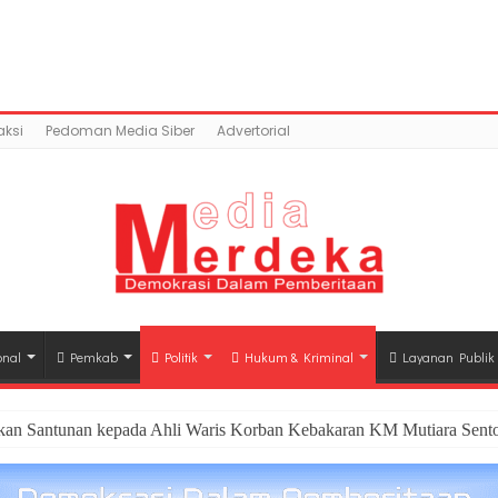
content/uploads/2018/11/5722735B-2DE8-43E8-A78D-9BDF
mains/mediamerdeka.co/public_html/wp-content/p
class-opengraph.php
on line
630
ksi
Pedoman Media Siber
Advertorial
onal
Pemkab
Politik
Hukum & Kriminal
Layanan Publik
hkan Santunan kepada Ahli Waris Korban Kebakaran KM Mutiara Sento