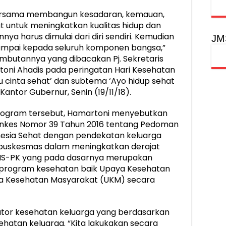
rsama membangun kesadaran, kemauan,
 untuk meningkatkan kualitas hidup dan
nya harus dimulai dari diri sendiri. Kemudian
JM
ampai kepada seluruh komponen bangsa,”
mbutannya yang dibacakan Pj. Sekretaris
toni Ahadis pada peringatan Hari Kesehatan
 cinta sehat’ dan subtema ‘Ayo hidup sehat
 Kantor Gubernur, Senin (19/11/18).
ogram tersebut, Hamartoni menyebutkan
kes Nomor 39 Tahun 2016 tentang Pedoman
esia Sehat dengan pendekatan keluarga
uskesmas dalam meningkatkan derajat
PIS-PK yang pada dasarnya merupakan
-program kesehatan baik Upaya Kesehatan
a Kesehatan Masyarakat (UKM) secara
kator kesehatan keluarga yang berdasarkan
sehatan keluarga. “Kita lakukakan secara