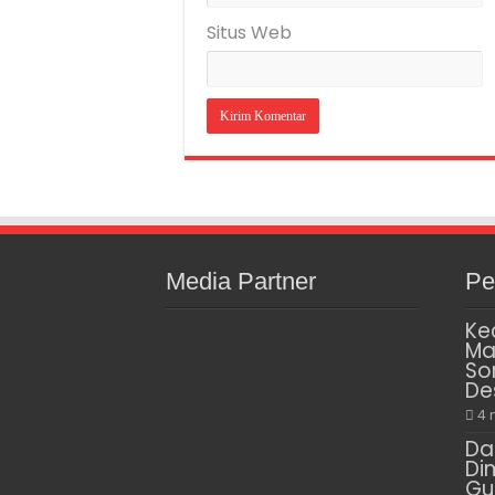
Situs Web
Media Partner
Pe
Ke
Ma
So
De
4 
Da
Di
Gu