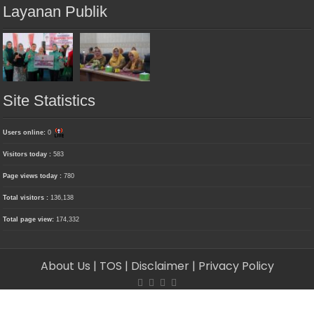
Layanan Publik
Site Statistics
Users online:
0
Visitors today :
583
Page views today :
780
Total visitors :
136,138
Total page view:
174,332
About Us
| TOS
| Disclaimer
| Privacy Policy
© Copyright 2026, PT. Media Delima Berjaya